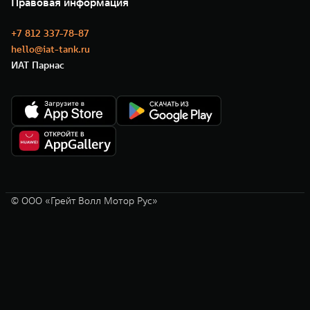
Правовая информация
Моторные масла
+7 812 337-78-87
hello@iat-tank.ru
ИАТ Парнас
© ООО «Грейт Волл Мотор Рус»