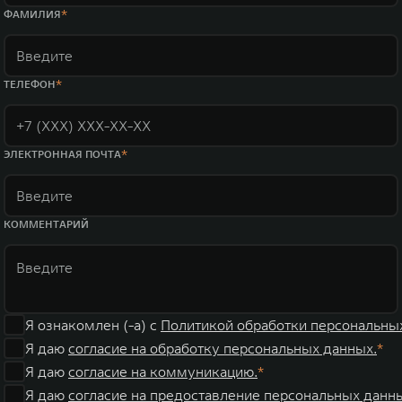
WEY 07
WEY 05
ФАМИЛИЯ
Расширяя границы комфорта
Эстетика ново
от 6 149 000 ₽
от 5 699 0
ТЕЛЕФОН
ЭЛЕКТРОННАЯ ПОЧТА
КОММЕНТАРИЙ
WEY 80
WEY 80 Л
Масштаб возможностей
Масштаб возм
от 6 449 000 ₽
от 8 099 0
Я ознакомлен (-а) с
Политикой обработки персональны
Я даю
согласие на обработку персональных данных.
Я даю
согласие на коммуникацию.
Я даю
согласие на предоставление персональных данны