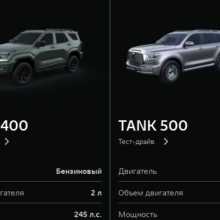
 400
TANK 500
Тест-драйв
Бензиновый
Двигатель
гателя
2 л
Объем двигателя
245 л.с.
Мощность