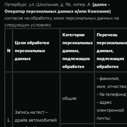
Сервис
ПОКУПКА АВТОМОБИЛЯ
Петербург, ул. Школьная, д. 96, литер. А
(далее -
Оператор персональных данных и/или Компания)
TANK Финансы
Специальные предложения
согласие на обработку моих персональных данных на
TANK 500
TANK 700
Корпоративным клиентам
Моторные масла
следующих условиях:
Веди за собой
Сила признания
от 6 499 000 ₽
от 10 199 000 ₽
Категории
Перечень
TANK ФИНАНСЫ
ЦИФРОВЫЕ СЕРВИСЫ TANK
Цели обработки
персональных
персональных
N
персональных
данных,
данных,
TANK Кредит
Цифровые сервисы TANK
данных
подлежащих
подлежащих
TANK Лизинг
Подписки
обработке
обработке
TANK Страхование
WEY 07
WEY 05
- фамилия,
Расширяя границы комфорта
Эстетика нового времени
имя, отчество
от 6 149 000 ₽
от 5 699 000 ₽
- № телефона;
общие
- адрес
электронной
Запись на тест –
почты;
1.
драйв автомобилей