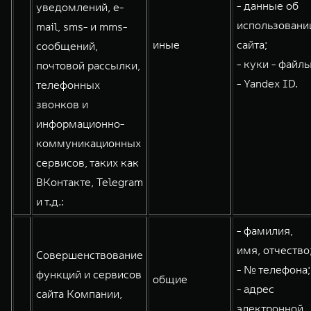
- данные об
уведомлений, e-
использовани
mail, sms- и mms-
иные
сайта;
сообщений,
- куки - файлы
почтовой рассылки,
- Yandex ID.
телефонных
звонков и
информационно-
коммуникационных
сервисов, таких как
ВКонтакте, Telegram
и т.д.:
- фамилия,
имя, отчество
Совершенствование
- № телефона;
функций и сервисов
общие
- адрес
сайта Компании,
электронной