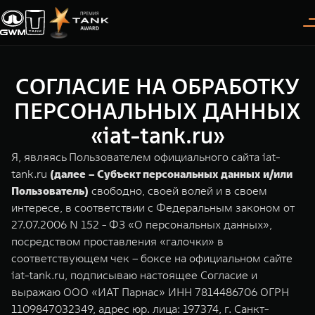
СОГЛАСИЕ НА ОБРАБОТКУ
Покупателям
Владельцам
О дилере
Модели
ПЕРСОНАЛЬНЫХ ДАННЫХ
«iat-tank.ru»
ВЫБОР АВТОМОБИЛЯ
ГАРАНТИЯ И ПОДДЕРЖКА
ИНФОРМАЦИЯ
Я, являясь Пользователем официального сайта iat-
Спецпредложения
Гарантия
О нас
tank.ru
(далее – Субъект персональных данных и/или
Пользователь)
свободно, своей волей и в своем
Конфигуратор
Помощь на дороге
35 лет GWM
интересе, в соответствии с Федеральным законом от
27.07.2006 N 152 - ФЗ «О персональных данных»,
Тест-драйв
GWM ТЕХ ДЕНЬ
TANK 300
TANK 400
СЕРВИС
посредством проставления «галочки» в
Следуй за открытиями
За пределы возможного
Зарядные станции
Новости
соответствующем чек – боксе на официальном сайте
от 3 999 000 ₽
от 5 599 000 ₽
Калькулятор ТО
iat-tank.ru, подписываю настоящее Согласие и
Проверено TANK
Нулевое ТО
выражаю ООО «ИАТ Парнас» ИНН 7814486706 ОГРН
1109847032349, адрес юр. лица: 197374, г. Санкт-