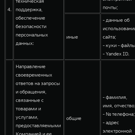
техническая
почты;
4.
поддержка,
обеспечение
- данные об
безопасности
использовани
персональных
иные
сайта;
данных:
- куки - файлы
- Yandex ID.
Направление
своевременных
ответов на запросы
и обращения,
- фамилия,
связанные с
имя, отчество
товарами и
- № телефона;
услугами,
общие
- адрес
предоставляемыми
электронной
Компанией и ее