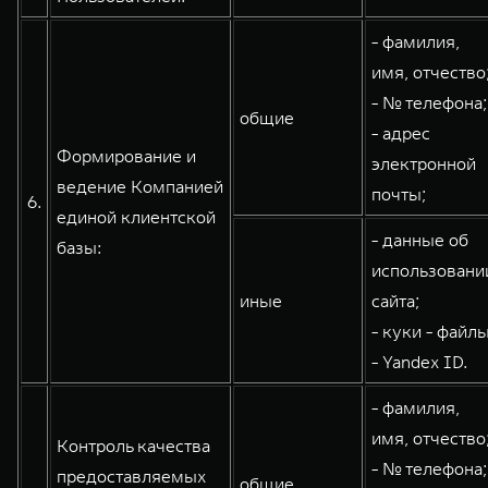
- фамилия,
имя, отчество
- № телефона;
общие
- адрес
Формирование и
электронной
ведение Компанией
почты;
6.
единой клиентской
- данные об
базы:
использовани
иные
сайта;
- куки - файлы
- Yandex ID.
- фамилия,
имя, отчество
Контроль качества
- № телефона;
предоставляемых
общие