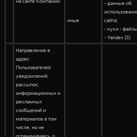
на сайте Компании:
- данные об
WEY 80
WEY 80 Лаундж
использовани
Масштаб возможностей
Масштаб возможностей
иные
сайта;
от 6 449 000 ₽
от 8 099 000 ₽
- куки - файлы
- Yandex ID.
Направление в
адрес
Пользователей
уведомлений,
рассылок,
информационных и
рекламных
сообщений и
материалов в том
числе, но не
ограничиваясь, о