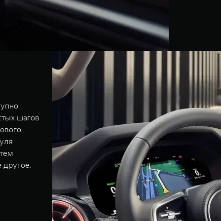
тупно
стых шагов
сового
дуля
стем
 другое.