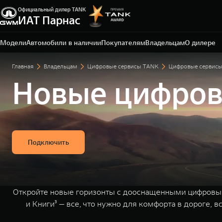
Официальный дилер TANK
Санкт-Петербург, ЛО, Всеволожский р-н, д.
ИАТ Парнас
Порошкино, ул. Торговая, 22
+7 812 337-78-87
Модели
Автомобили в наличии
Покупателям
Владельцам
О дилере
Главная
Владельцам
Цифровые сервисы TANK
Цифровые сервис
Новые цифров
Подключить
Откройте новые горизонты с дооснащенными цифровым
и Книги³ — все, что нужно для комфорта в дороге,