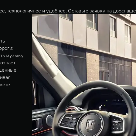
ее, технологичнее и удобнее. Оставьте заявку на доосна
ть
ороги:
ать музыку
познает
ощенные
чивая
жете