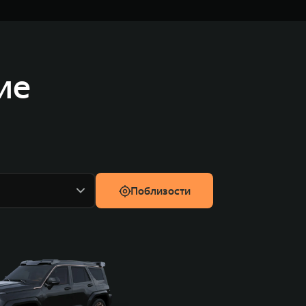
ие
Поблизости