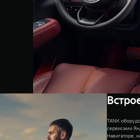
Встро
TANK оборудо
сервисами Ян
Навигаторе, 