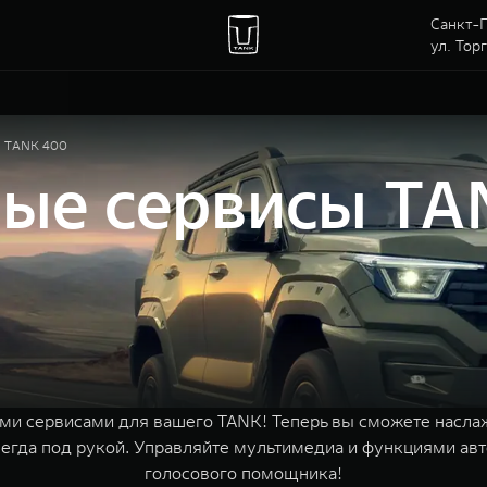
Санкт-П
ул. Тор
ы TANK 400
ые сервисы TA
и сервисами для вашего TANK! Теперь вы сможете насла
 всегда под рукой. Управляйте мультимедиа и функциями а
голосового помощника!