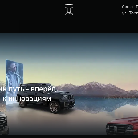
Санкт-П
ул. Тор
н путь - вперёд.
и к инновациям