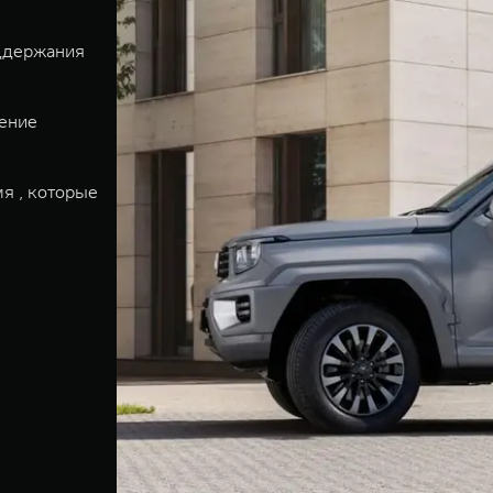
оддержания
ение
я , которые