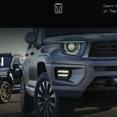
Санкт-П
ул. Тор
ы