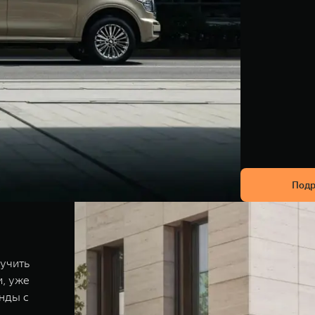
Подр
учить
, уже
нды с