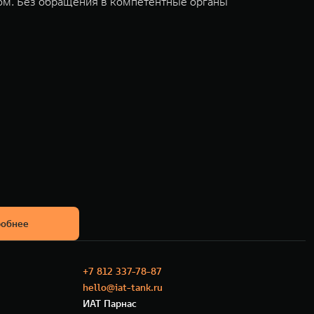
ом. Без обращения в компетентные органы
обнее
+7 812 337-78-87
hello@iat-tank.ru
ИАТ Парнас