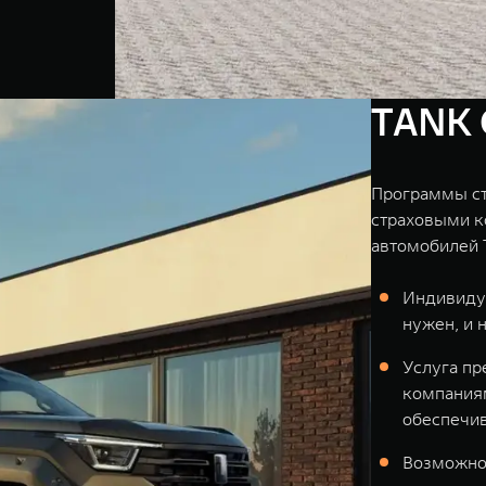
TANK 
Программы ст
страховыми к
автомобилей 
Индивидуа
нужен, и 
Услуга пр
компаниям
обеспечив
Возможно