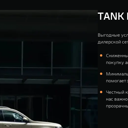
TANK 
Выгодные усл
дилерской се
Сниженны
покупку 
Минимальн
помогает 
Честный к
нас важно
прозрачн