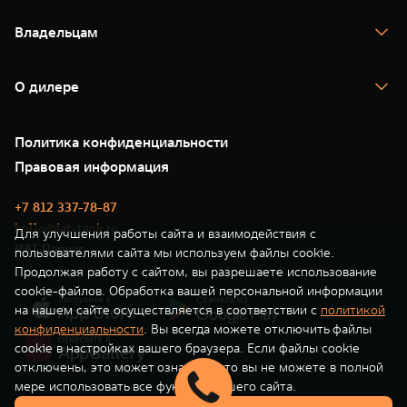
Спецпредложения
Тест-драйв
Владельцам
TANK Финансы
TANK Кредит
Гарантия
TANK Лизинг
Помощь на дороге
Корпоративным клиентам
О дилере
Новые цифровые сервисы TANK
Зарядные станции
Подписки
Проверено TANK
О нас
Специальные предложения
35 лет GWM
Сервис
Политика конфиденциальности
GWM ТЕХ ДЕНЬ
Нулевое ТО
Новости
Правовая информация
Моторные масла
+7 812 337-78-87
hello@iat-tank.ru
Для улучшения работы сайта и взаимодействия с
ИАТ Парнас
пользователями сайта мы используем файлы cookie.
Продолжая работу с сайтом, вы разрешаете использование
cookie-файлов. Обработка вашей персональной информации
на нашем сайте осуществляется в соответствии с
политикой
конфиденциальности
. Вы всегда можете отключить файлы
cookie в настройках вашего браузера. Если файлы cookie
отключены, это может означать, что вы не можете в полной
мере использовать все функции нашего сайта.