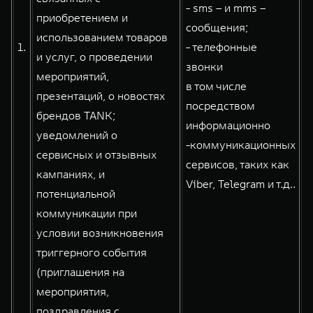
WEY 80
WEY 80 Лаундж
- sms – и mms –
приобретением и
Масштаб возможностей
Масштаб возможностей
сообщения;
использованием товаров
от 6 449 000 ₽
от 8 099 000 ₽
1.
- телефонные
и услуг, о проведении
звонки
мероприятий,
в том числе
презентаций, о новостях
посредством
брендов TANK;
информационно
уведомлений о
-коммуникационных
сервисных и отзывных
сервисов, таких как
кампаниях, и
Viber, Telegram и т.д..
потенциальной
коммуникации при
условии возникновения
триггерного события
(приглашения на
мероприятия,
поздравления с