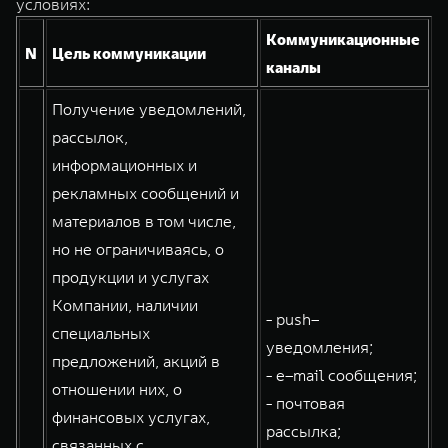
условиях:
Сервис
ПОКУПКА АВТОМОБИЛЯ
Коммуникационные
TANK Финансы
Специальные предложения
N
Цель коммуникации
TANK 500
TANK 700
каналы
Корпоративным клиентам
Моторные масла
Веди за собой
Сила признания
Получение уведомлений,
от 6 499 000 ₽
от 10 199 000 ₽
рассылок,
TANK ФИНАНСЫ
ЦИФРОВЫЕ СЕРВИСЫ TANK
информационных и
TANK Кредит
Цифровые сервисы TANK
рекламных сообщений и
TANK Лизинг
Подписки
материалов в том числе,
но не ограничиваясь, о
TANK Страхование
WEY 07
WEY 05
продукции и услугах
Расширяя границы комфорта
Эстетика нового времени
Компании, наличии
от 6 149 000 ₽
от 5 699 000 ₽
- push–
специальных
уведомления;
предложений, акций в
- e–mail сообщения;
отношении них, о
- почтовая
финансовых услугах,
рассылка;
связанных с