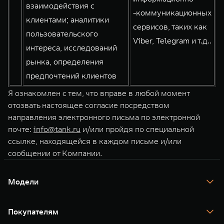
взаимодействия с
-коммуникационных
клиентами; аналитики
сервисов, таких как
пользовательского
Viber, Telegram и т.д..
интереса, исследований
рынка, определения
предпочтений клиентов
Я ознакомлен с тем, что вправе в любой момент
отозвать настоящее согласие посредством
направления электронного письма по электронной
почте:
info@tank.ru
и/или пройдя по специальной
ссылке, находящейся в каждом письме и/или
сообщении от Компании.
Модели
TANK 300
TANK 400
Покупателям
TANK 500
TANK 700