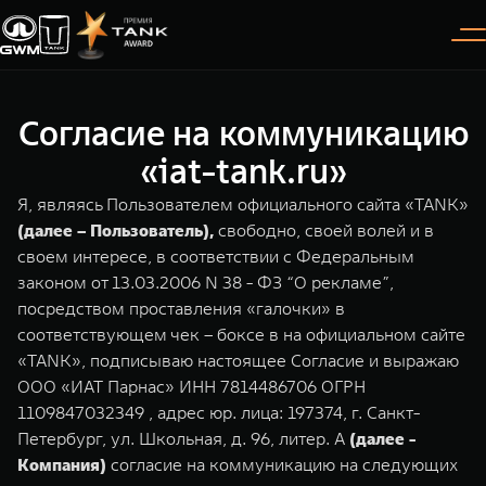
Согласие на коммуникацию
Покупателям
Владельцам
О дилере
Модели
«iat-tank.ru»
Я, являясь Пользователем официального сайта «TANK»
ВЫБОР АВТОМОБИЛЯ
ГАРАНТИЯ И ПОДДЕРЖКА
ИНФОРМАЦИЯ
(далее – Пользователь),
свободно, своей волей и в
своем интересе, в соответствии с Федеральным
Спецпредложения
Гарантия
О нас
законом от 13.03.2006 N 38 - ФЗ “О рекламе”,
Конфигуратор
Помощь на дороге
35 лет GWM
посредством проставления «галочки» в
соответствующем чек – боксе в на официальном сайте
TANK 300
TANK 400
Тест-драйв
GWM ТЕХ ДЕНЬ
«TANK», подписываю настоящее Согласие и выражаю
СЕРВИС
Следуй за открытиями
За пределы возможного
ООО «ИАТ Парнас» ИНН 7814486706 ОГРН
Зарядные станции
Новости
от 3 999 000 ₽
от 5 599 000 ₽
Калькулятор ТО
1109847032349 , адрес юр. лица: 197374, г. Санкт-
Проверено TANK
Петербург, ул. Школьная, д. 96, литер. А
(далее -
Нулевое ТО
Компания)
согласие на коммуникацию на следующих