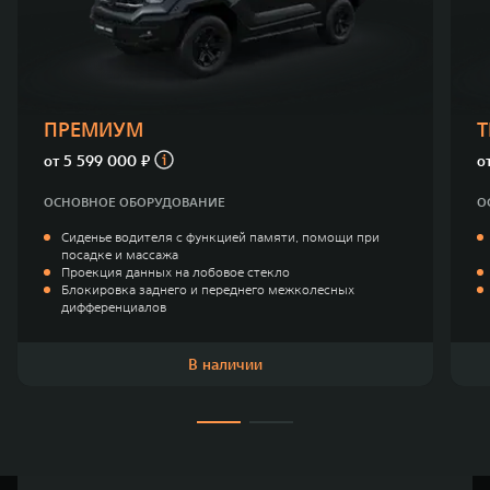
Сервис
ПОКУПКА АВТОМОБИЛЯ
TANK Финансы
Специальные предложения
Корпоративным клиентам
Моторные масла
ПРЕМИУМ
TANK ФИНАНСЫ
ЦИФРОВЫЕ СЕРВИСЫ TANK
от
5 599 000 ₽
о
TANK Кредит
Цифровые сервисы TANK
ОСНОВНОЕ ОБОРУДОВАНИЕ
О
TANK 500
TANK 700
Сиденье водителя с функцией памяти, помощи при
TANK Лизинг
Подписки
Веди за собой
Сила признан
посадке и массажа
от 6 499 000 ₽
от 10 199 
Проекция данных на лобовое стекло
TANK Страхование
Блокировка заднего и переднего межколесных
дифференциалов
В наличии