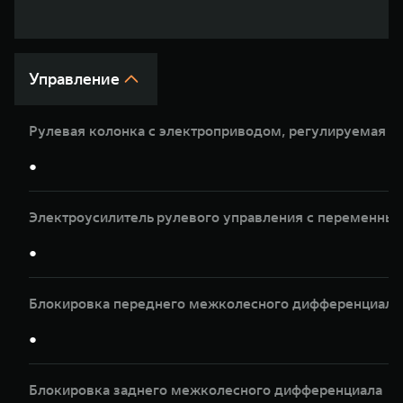
WEY 07
WEY 05
Расширяя границы комфорта
Эстетика ново
от 6 149 000 ₽
от 5 699 0
Управление
Рулевая колонка с электроприводом, регулируемая по
●
Электроусилитель рулевого управления с переменны
WEY 80
WEY 80 Л
●
Масштаб возможностей
Масштаб возм
от 6 449 000 ₽
от 8 099 0
Блокировка переднего межколесного дифференциала
●
Блокировка заднего межколесного дифференциала