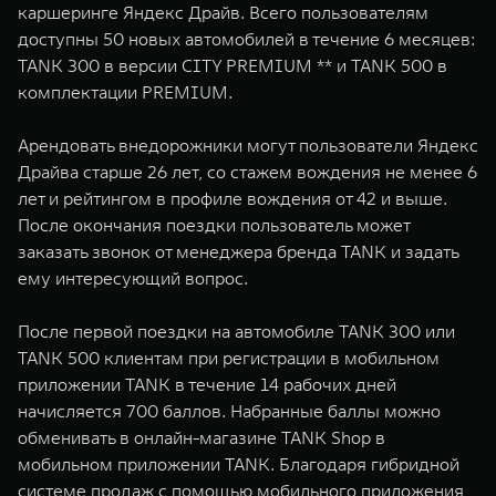
каршеринге Яндекс Драйв. Всего пользователям
WEY 07
WEY 05
доступны 50 новых автомобилей в течение 6 месяцев:
Расширяя границы комфорта
Эстетика нов
TANK 300 в версии CITY PREMIUM ** и TANK 500 в
от 6 149 000 ₽
от 5 699 0
комплектации PREMIUM.
Арендовать внедорожники могут пользователи Яндекс
Драйва старше 26 лет, со стажем вождения не менее 6
лет и рейтингом в профиле вождения от 42 и выше.
После окончания поездки пользователь может
заказать звонок от менеджера бренда TANK и задать
ему интересующий вопрос.
WEY 80
WEY 80 
После первой поездки на автомобиле TANK 300 или
Масштаб возможностей
Масштаб воз
TANK 500 клиентам при регистрации в мобильном
от 6 449 000 ₽
от 8 099 
приложении TANK в течение 14 рабочих дней
начисляется 700 баллов. Набранные баллы можно
обменивать в онлайн-магазине TANK Shop в
мобильном приложении TANK. Благодаря гибридной
системе продаж с помощью мобильного приложения