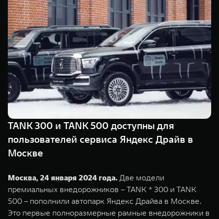
Сервис
ПОКУПКА АВТОМОБИЛЯ
TANK Финансы
Специальные предложения
Корпоративным клиентам
Моторные масла
TANK ФИНАНСЫ
ЦИФРОВЫЕ СЕРВИСЫ TANK
TANK Кредит
Цифровые сервисы TANK
TANK 500
TANK 700
TANK Лизинг
Подписки
Веди за собой
Сила признан
от 6 499 000 ₽
от 10 199 
TANK 300 и TANK 500 доступны для
TANK Страхование
пользователей сервиса Яндекс Драйв в
Москве
Москва, 24 января 2024 года.
Две модели
премиальных внедорожников – TANK * 300 и TANK
500 – пополнили автопарк Яндекс Драйва в Москве.
Это первые полноразмерные рамные внедорожники в