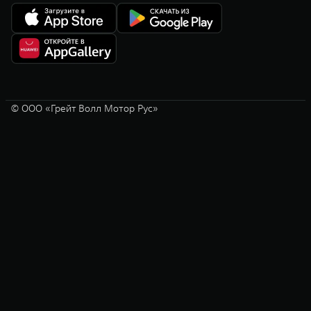
© ООО «Грейт Волл Мотор Рус»