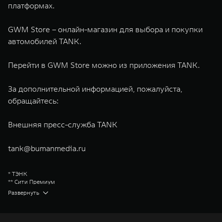
платформах.
GWM Store – онлайн-магазин для выбора и покупки
автомобилей TANK.
Перейти в GWM Store можно из приложения TANK.
За дополнительной информацией, пожалуйста,
обращайтесь:
Внешняя пресс-служба TANK
tank@bumanmedia.ru
* ТЭНК
** Сити Премиум
Great Wall Motor Company Limited (GWM) — глобальный производитель
Развернуть
внедорожников, кроссоверов и пикапов, специализирующийся на
интеллектуальных технологиях и экологичном производстве. Компания
была зарегистрирована на Гонконгской и Шанхайской фондовых биржах
в 2003 и 2011 годах соответственно. Сфера деятельности концерна