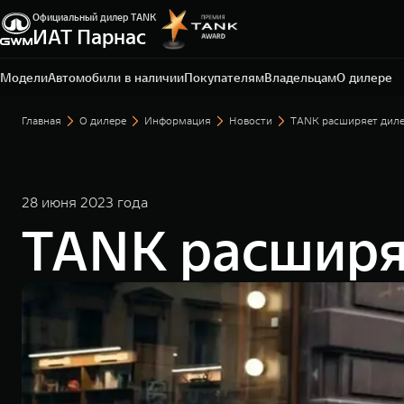
Официальный дилер TANK
Санкт-Петербург, ЛО, Всеволожский р-н, д.
ИАТ Парнас
Порошкино, ул. Торговая, 22
+7 812 337-78-87
Модели
Автомобили в наличии
Покупателям
Владельцам
О дилере
Главная
О дилере
Информация
Новости
TANK расширяет диле
28 июня 2023 года
TANK расширя