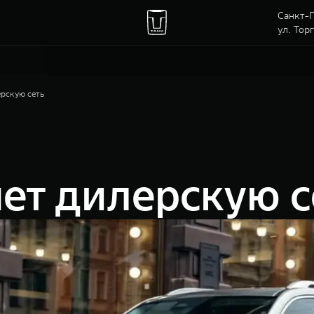
Санкт-П
ул. Тор
рскую сеть
ет дилерскую с