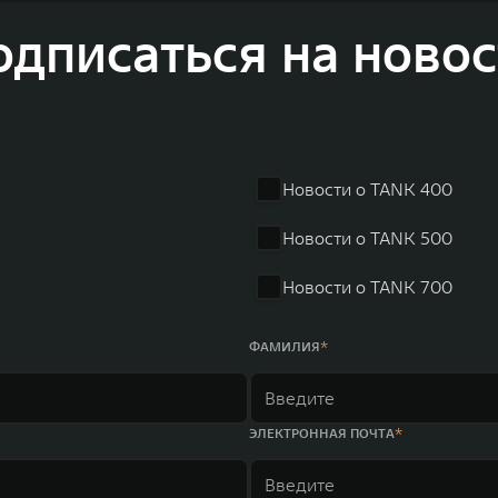
соверов и внедорожников HAVAL, выносливых пикапов G
одписаться на новос
 также новый технологичный бренд SALOON – в совокупно
олдинга GWM входят 80 дочерних компаний, а штат включае
в год. По итогам 2021 года общая выручка компании увел
r занимает первое место по объёмам продаж пикапов в Кит
 России, Китае, Японии, США, Германии, Индии, Австрии и
Новости о TANK 400
ных комплексов и 4 зарубежных – в России, Таиланде, Бра
Новости о TANK 500
Новости о TANK 700
ФАМИЛИЯ
ЭЛЕКТРОННАЯ ПОЧТА