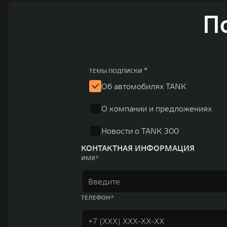
автомобильных брендов GWM – интеллектуальных крос
П
электромобилей ORA, премиальных кроссоверов WEY, а
автомобилей в более чем 60 регионах мира. В состав х
продажи GWM превышают отметку в 1 млн автомобилей 
юаней (1,6 трлн рублей). С 1998 года Great Wall Moto
*
ТЕМЫ ПОДПИСКИ
систему исследований и разработок, включая центры в
Об автомобилях TANK
«14+5», которая включает 10 внутренних производствен
О компании и предложениях
автомобилей.
Новости о TANK 300
КОНТАКТНАЯ ИНФОРМАЦИЯ
ИМЯ
ТЕЛЕФОН