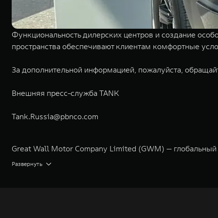
Функциональность дилерских центров и создание особ
пространства обеспечивают клиентам комфортные усло
За дополнительной информацией, пожалуйста, обращай
Внешняя пресс-служба TANK
Tank.Russia@pbnco.com
Great Wall Motor Company Limited (GWM) — глобальный
экологичном производстве. Компания была зарегистрир
Развернуть
концерна GWM включает проектирование, исследования 
GWM сосредоточена на конструкторских разработках ав
технологическое преимущество GWM и позволяет созда
активный вклад в создание технологического ландшафт