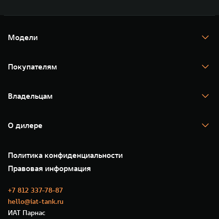
Модели
TANK 300
TANK 400
Покупателям
TANK 500
TANK 700
Спецпредложения
Тест-драйв
Владельцам
TANK Финансы
TANK Кредит
Гарантия
TANK Лизинг
Помощь на дороге
Корпоративным клиентам
О дилере
Новые цифровые сервисы TANK
Зарядные станции
Подписки
Проверено TANK
О нас
Специальные предложения
35 лет GWM
Сервис
Политика конфиденциальности
GWM ТЕХ ДЕНЬ
Нулевое ТО
Новости
Правовая информация
Моторные масла
+7 812 337-78-87
hello@iat-tank.ru
ИАТ Парнас