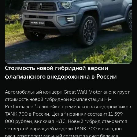
Сервис
ПОКУПКА АВТОМОБИЛЯ
TANK Финансы
Специальные предложения
Корпоративным клиентам
Моторные масла
TANK ФИНАНСЫ
ЦИФРОВЫЕ СЕРВИСЫ TANK
TANK Кредит
Цифровые сервисы TANK
TANK 500
TANK 700
Стоимость новой гибридной версии
TANK Лизинг
Подписки
Веди за собой
Сила признан
флагманского внедорожника в России
от 6 499 000 ₽
от 10 199 
TANK Страхование
Автомобильный концерн Great Wall Motor анонсирует
стоимость новой гибридной комплектации Hi-
Performance ¹ в линейке премиальных внедорожников
TANK 700 в России. Цена ² новинки составит 11 599
000 рублей, включая НДС. Новый гибрид становится
четвертой вариацией модели TANK 700 и выгодно
расширяет премиальный сегмент за счет баланса