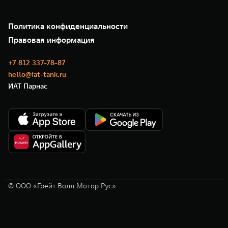
Зарядные станции
Подписки
Проверено TANK
О нас
Специальные предложения
35 лет GWM
Сервис
Политика конфиденциальности
GWM ТЕХ ДЕНЬ
Нулевое ТО
Новости
Правовая информация
Моторные масла
+7 812 337-78-87
hello@iat-tank.ru
ИАТ Парнас
© ООО «Грейт Волл Мотор Рус»