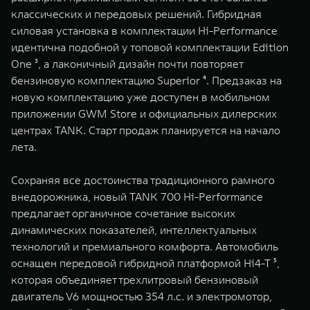
WEY 07
WEY 05
классических и передовых решений. Гибридная
Расширяя границы комфорта
Эстетика нов
силовая установка в комплектации Hi-Performance
от 6 149 000 ₽
от 5 699 0
идентична подобной у топовой комплектации Edition
One ³, а лаконичный дизайн почти повторяет
бензиновую комплектацию Superior ⁴. Предзаказ на
новую комплектацию уже доступен в мобильном
приложении GWM Store и официальных дилерских
центрах TANK. Старт продаж планируется на начало
лета.
Сохраняя все достоинства традиционного рамного
WEY 80
WEY 80 
внедорожника, новый TANK 700 Hi-Performance
Масштаб возможностей
Масштаб воз
предлагает органичное сочетание высоких
от 6 449 000 ₽
от 8 099 
динамических показателей, интеллектуальных
технологий и премиального комфорта. Автомобиль
оснащен передовой гибридной платформой Hi4-T ⁵,
которая объединяет трехлитровый бензиновый
двигатель V6 мощностью 354 л.с. и электромотор,