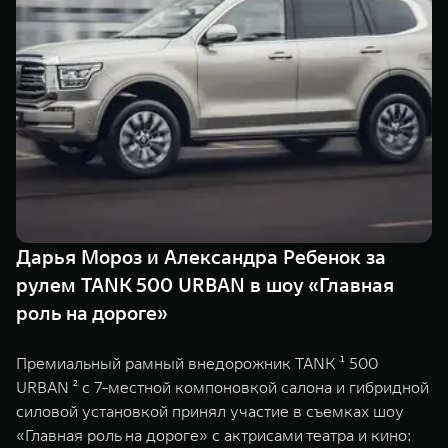
Сервис
ПОКУПКА АВТОМОБИЛЯ
TANK Финансы
Специальные предложения
Корпоративным клиентам
Моторные масла
TANK ФИНАНСЫ
ЦИФРОВЫЕ СЕРВИСЫ TANK
TANK Кредит
Цифровые сервисы TANK
TANK 500
TANK 700
TANK Лизинг
Подписки
Веди за собой
Сила признан
от 6 499 000 ₽
от 10 199 
Дарья Мороз и Александра Ребенок за
TANK Страхование
рулем TANK 500 URBAN в шоу «Главная
роль на дороге»
Премиальный рамный внедорожник TANK ¹ 500
URBAN ² с 7-местной компоновкой салона и гибридной
силовой установкой принял участие в съемках шоу
«Главная роль на дороге» с актрисами театра и кино: