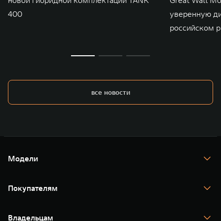
400
уверенную д
российском р
все новости
Модели
TANK 300
TANK 400
Покупателям
TANK 500
TANK 700
Спецпредложения
Тест-драйв
Владельцам