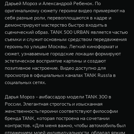
Дарьей Мороз и Александрой Ребенок. По
WEY 07
WEY 05
оригинальному сюжету героини видео примеряют на
Расширяя границы комфорта
Эстетика нов
себя разные роли, перевоплощаются в кадре и
от 6 149 000 ₽
от 5 699 0
демонстрируют мастерство быстро входить в
сценический образ. TANK 500 URBAN является частью
съемки и служит основным средством передвижения
героинь по улицам Москвы. Легкий киноформат и
сюжет, узнаваемые городские локации формируют
эстетическое восприятие картины и создают
позитивное настроение. Видео доступно для
просмотра в официальных каналах TANK Russia в
социальных сетях.
WEY 80
WEY 80 
Масштаб возможностей
Масштаб воз
Дарья Мороз - амбассадор модели TANK 300 в
от 6 449 000 ₽
от 8 099 
России. Элегантная строгость и изысканная
женственность героини соответствуют философии
бренда TANK, которая построена на сочетании
контрастов. «Для меня важно, чтобы автомобиль был
отражением моей индивидуальности, обладал ярким