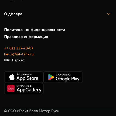
TANK Финансы
TANK Кредит
Гарантия
TANK Лизинг
Помощь на дороге
Корпоративным клиентам
О дилере
Новые цифровые сервисы TANK
Зарядные станции
Подписки
Проверено TANK
О нас
Специальные предложения
35 лет GWM
Сервис
Политика конфиденциальности
GWM ТЕХ ДЕНЬ
Нулевое ТО
Новости
Правовая информация
Моторные масла
+7 812 337-78-87
hello@iat-tank.ru
ИАТ Парнас
© ООО «Грейт Волл Мотор Рус»