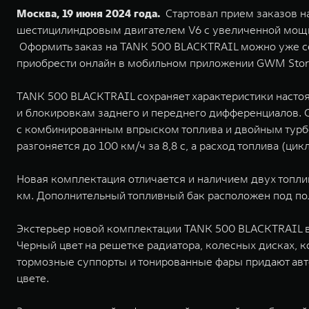
Москва, 19 июня 2024 года.
Стартовал прием заказов н
шестицилиндровым двигателем V6 c увеличенной мощно
Оформить заказ на TANK 500 BLACKTRAIL можно уже с
приобрести онлайн в мобильном приложении GWM Stor
TANK 500 BLACKTRAIL сохраняет характеристики насто
и блокировкам заднего и переднего дифференциалов. С
с комбинированным впрыском топлива и двойным турбо
разгоняется до 100 км/ч за 8,8 с, а расход топлива (цик
Новая комплектация отличается и наличием двух топли
км. Дополнительный топливный бак расположен под пол
Экстерьер новой комплектации TANK 500 BLACKTRAIL в
Черный цвет на решетке радиатора, колесных дисках, 
тормозные суппорты и тонированные фары придают ав
цвете.