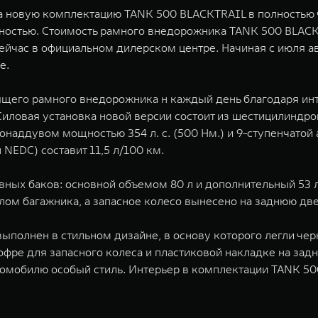
а новую комплектацию TANK 500 BLACKTRAIL в полностью 
стью. Стоимость рамного внедорожника TANK 500 BLACKTR
ейчас в официальном дилерском центре. Начиная с июля 
e.
ящего рамного внедорожника н каждый день благодаря ин
иловая установка новой версии состоит из шестицилиндро
наддувом мощностью 354 л. с. (500 Нм.) и 9-ступенчатой
л NEDC) составит 11,5 л/100 км.
вных баков: основной объемом 80 л и дополнительный 53 л
ом багажника, а запасное колесо вынесено на заднюю две
ыполнен в стильном дизайне, в основу которого легли ч
кофре для запасного колеса и пластиковой накладке на з
томобилю особый стиль. Интерьер в комплектации TANK 5