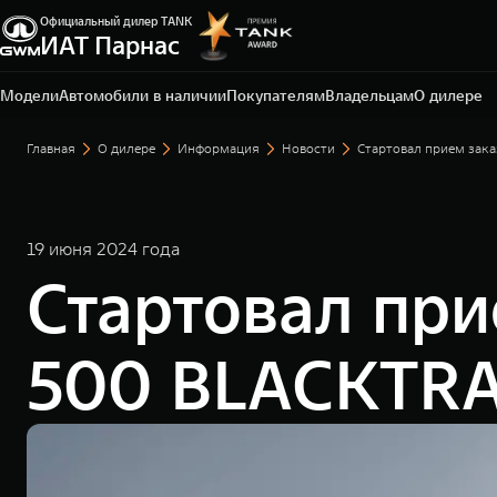
Официальный дилер TANK
Санкт-Петербург, ЛО, Всеволожский р-н, д.
ИАТ Парнас
Порошкино, ул. Торговая, 22
+7 812 337-78-87
Модели
Автомобили в наличии
Покупателям
Владельцам
О дилере
Главная
О дилере
Информация
Новости
Стартовал прием зак
19 июня 2024 года
Стартовал при
500 BLACKTRA