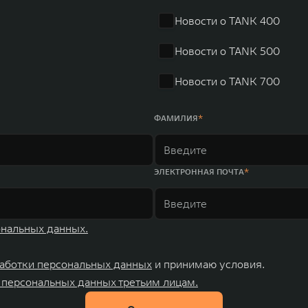
 России, Китае, Японии, США, Германии, Индии, Австрии и
Новости о TANK 400
ных комплексов и 4 зарубежных – в России, Таиланде, Бра
Новости о TANK 500
Новости о TANK 700
ФАМИЛИЯ
ЭЛЕКТРОННАЯ ПОЧТА
ональных данных.
аботки персональных данных
и принимаю условия.
 персональных данных третьим лицам.