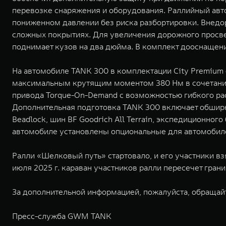
перевозке снаряжения и оборудования. Раллийный авт
пониженном давлении без риска разбортировки. Внедор
сложных покрытиях. Для увеличения дорожного просве
поднимает кузов на два дюйма. В комплект дооснащени
На автомобиле TANK 300 в комплектации City Premium
максимальным крутящим моментом 380 Нм в сочетании 
привода Torque-On-Demand с возможностью гибкого ра
Дополнительная подготовка TANK 300 включает обширн
Beadlock, шин BF Goodrich All Terrain, экспедиционног
автомобиле установлены опциональные для автомобил
Ралли «Шелковый путь» стартовало, и его участники взя
июля 2025 г. караван участников ралли пересечет гран
За дополнительной информацией, пожалуйста, обращай
Пресс-служба GWM TANK