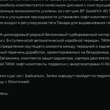
омобиль комплектуется колесными дисками с конструкцие
ожные возможности усилены за счет шин BF Goodrich All T
та и улучшения проходимости установлен лифт-комплект 
я входит и регулируемая тяга Панара для выравнивания г
 4-цилиндровый рядный бензиновый турбированный мотор с
с 8-ступенчатой автоматической коробкой передач. TANK
спределения крутящего момента между передней и задней
ый перечень доработок, ориентированных на бездорожье.
о багажника, комплекта защит радиатора, картера двигател
ей TANK лифт-комплекты подвески с амортизаторами K-M
ли курс на г. Байкальск. Затем маршрут пройдет по террит
ицу с Монголией.
тесь: