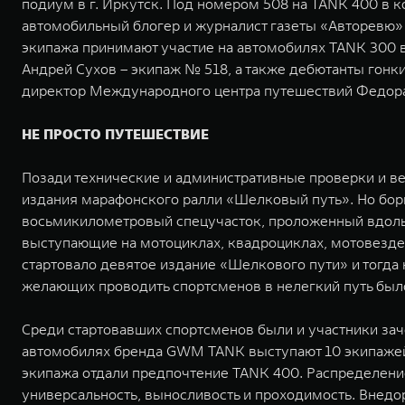
подиум в г. Иркутск. Под номером 508 на TANK 400 в к
автомобильный блогер и журналист газеты «Авторевю» 
экипажа принимают участие на автомобилях TANK 300 в
Андрей Сухов – экипаж № 518, а также дебютанты гонк
директор Международного центра путешествий Федора
НЕ ПРОСТО ПУТЕШЕСТВИЕ
Позади технические и административные проверки и веч
издания марафонского ралли «Шелковый путь». Но борьб
восьмикилометровый спецучасток, проложенный вдоль б
выступающие на мотоциклах, квадроциклах, мотовездех
стартовало девятое издание «Шелкового пути» и тогда
желающих проводить спортсменов в нелегкий путь был
Среди стартовавших спортсменов были и участники зачет
автомобилях бренда GWM TANK выступают 10 экипажей
экипажа отдали предпочтение TANK 400. Распределен
универсальность, выносливость и проходимость. Внедо