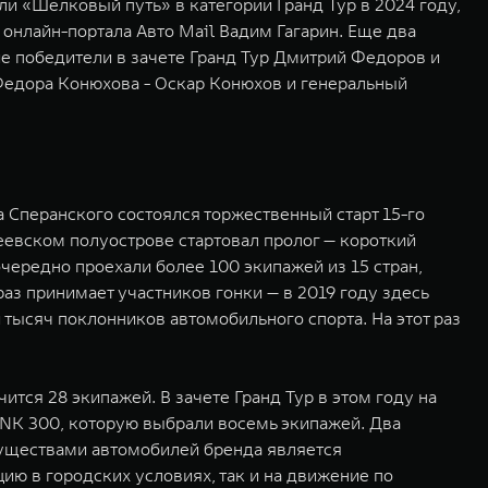
и «Шелковый путь» в категории Гранд Тур в 2024 году,
онлайн-портала Авто Mail Вадим Гагарин. Еще два
ие победители в зачете Гранд Тур Дмитрий Федоров и
 Федора Конюхова - Оскар Конюхов и генеральный
 Сперанского состоялся торжественный старт 15-го
еевском полуострове стартовал пролог — короткий
ередно проехали более 100 экипажей из 15 стран,
аз принимает участников гонки — в 2019 году здесь
тысяч поклонников автомобильного спорта. На этот раз
ится 28 экипажей. В зачете Гранд Тур в этом году на
NK 300, которую выбрали восемь экипажей. Два
уществами автомобилей бренда является
ю в городских условиях, так и на движение по