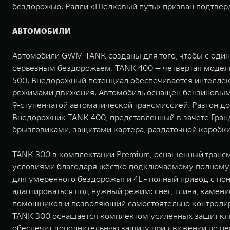
бездорожью. Ралли «Шелковый путь» призван подтвер
АВТОМОБИЛИ
Автомобили GWM TANK созданы для того, чтобы с один
серьезным бездорожьем. TANK 400 — четвертая модел
500. Внедорожный потенциал обеспечивается интелле
режимами движения. Автомобиль оснащен бензиновым
9-ступенчатой автоматической трансмиссией. Разгон до 
Внедорожник TANK 400, представленный в зачете Гранд
брызговиками, защитами картера, раздаточной коробки
TANK 300 в комплектации Premium, оснащенный трансм
условиями благодаря жёстко подключаемому полному п
для умеренного бездорожья и 4L - полный привод с п
адаптироваться под нужный режим: снег, глина, каме
помощников и позволяющий самостоятельно контролиро
TANK 300 оснащается комплектом усиленных защит ключ
обеспечит дополнительную защиту при движении по п