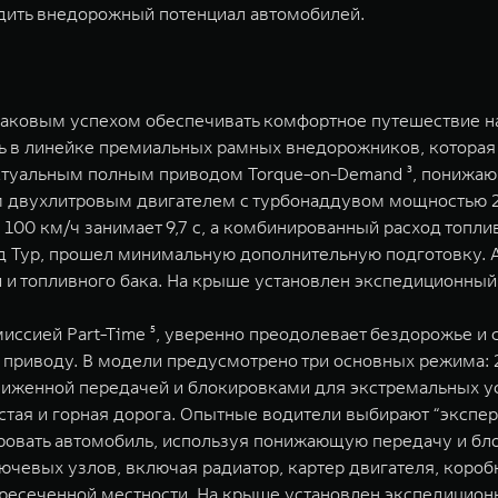
дить внедорожный потенциал автомобилей.
аковым успехом обеспечивать комфортное путешествие на 
ь в линейке премиальных рамных внедорожников, котора
ктуальным полным приводом Torque-on-Demand ³, понижа
 двухлитровым двигателем с турбонаддувом мощностью 2
100 км/ч занимает 9,7 с, а комбинированный расход топлив
 Тур, прошел минимальную дополнительную подготовку. Авт
 и топливного бака. На крыше установлен экспедиционный
иссией Part-Time ⁵, уверенно преодолевает бездорожье 
риводу. В модели предусмотрено три основных режима: 2H
ониженной передачей и блокировками для экстремальных 
нистая и горная дорога. Опытные водители выбирают “экс
вать автомобиль, используя понижающую передачу и бло
евых узлов, включая радиатор, картер двигателя, коробк
ересеченной местности. На крыше установлен экспедицио