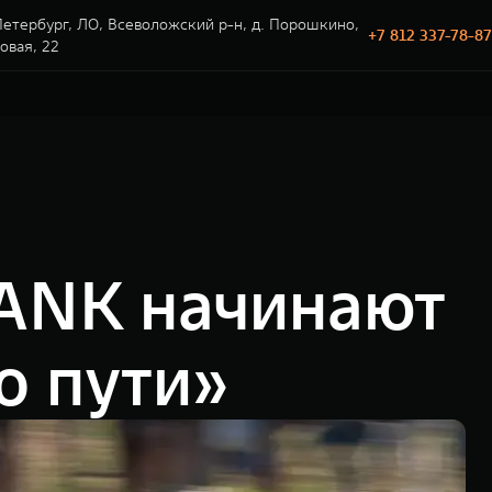
етербург, ЛО, Всеволожский р-н, д. Порошкино,
+7 812 337-78-87
говая, 22
TANK начинают
о пути»