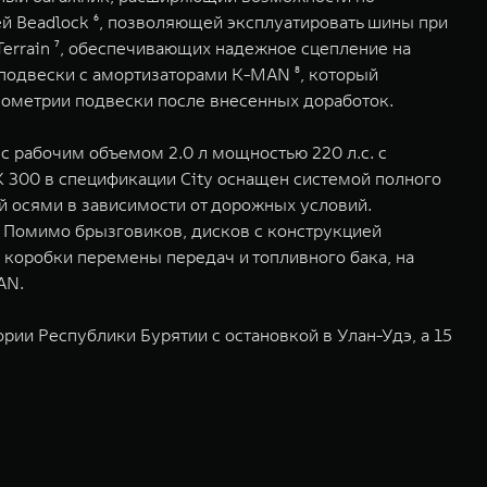
й Beadlock ⁶, позволяющей эксплуатировать шины при
errain ⁷, обеспечивающих надежное сцепление на
подвески с амортизаторами K-MAN ⁸, который
еометрии подвески после внесенных доработок.
 рабочим объемом 2.0 л мощностью 220 л.с. с
 300 в спецификации City оснащен системой полного
 осями в зависимости от дорожных условий.
 Помимо брызговиков, дисков с конструкцией
я, коробки перемены передач и топливного бака, на
AN.
ории Республики Бурятии с остановкой в Улан-Удэ, а 15