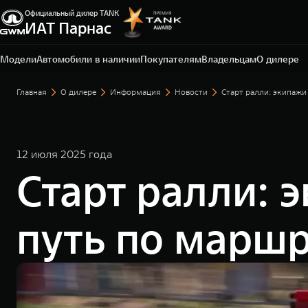
Официальный дилер TANK
Санкт-Петербург, ЛО, Всеволожский р-н, д.
ИАТ Парнас
Порошкино, ул. Торговая, 22
+7 812 337-78-87
Модели
Автомобили в наличии
Покупателям
Владельцам
О дилере
Главная
О дилере
Информация
Новости
Старт ралли: экипаж
12 июля 2025 года
Старт ралли:
путь по марш