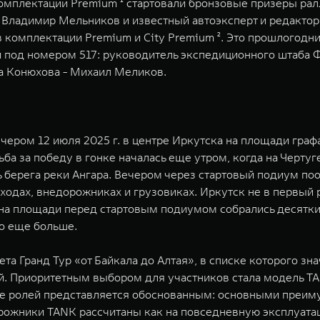
омплектации Premium ¹ стартовали бронзовые призеры ралл
Владимир Мельников и известный автоэксперт и редактор 
 комплектации Premium и City Premium ². Это прошлогодн
и под номером 517: руководитель экспедиционного штаба
 Конюхова - Михаил Меликов.
ером 12 июля 2025 г. в центре Иркутска на площади графа
а за победу в гонке началась еще утром, когда на Чертуг
ерега реки Ангара. Вечером через стартовый подиум пооч
одах, внедорожниках и грузовиках. Иркутск не в первый р
 на площади перед стартовым подиумом собрались десятки 
о еще больше.
а Гранд Тур «от Байкала до Алтая», в списке которого знач
. Приоритетным выбором для участников стала модель TA
ие ролей представляется обоснованным: основными преим
рожники TANK рассчитаны как на повседневную эксплуатаци