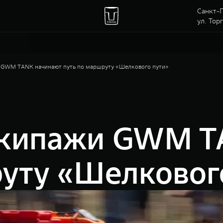
Санкт-П
ул. Тор
и GWM TANK начинают путь по маршруту «Шелкового пути»
 экипажи GWM 
руту «Шелковог