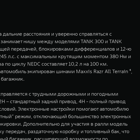
дальние расстояния и уверенно справляться с
я занимает нишу между моделями TANK 300 и TANK
ющей передачей, блокировками дифференциалов и 12-ю
45 л.с. с максимальным крутящим моментом 380 Нм и
а по циклу NEDC составляет 10,2 л на 100 км.
омобиль экипирован шинами Maxxis Razr All Terrain ⁴,
 багажник.
и справляется с трудными дорожными и погодными
 – стандартный задний привод, 4H - полный привод
условий. Электронные настройки помогают автомобилю
пертный” режим, отключающий большинство электронных
кировки. Дополнительно для участия в ралли модель
у передач, раздаточную коробку и топливный бак, что
нный багажник, расширяющий возможности по