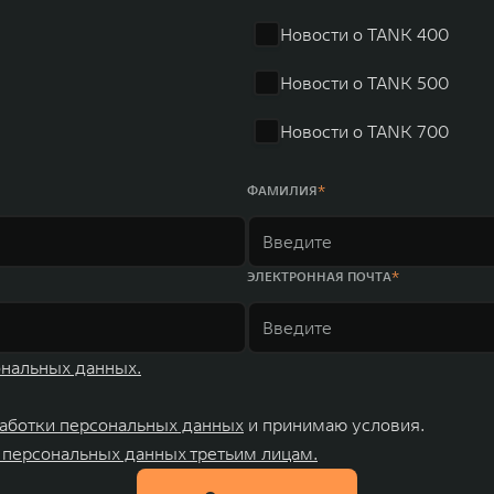
 России, Китае, Японии, США, Германии, Индии, Австрии и
Новости о TANK 400
ных комплексов и 4 зарубежных – в России, Таиланде, Бра
Новости о TANK 500
Новости о TANK 700
ФАМИЛИЯ
ЭЛЕКТРОННАЯ ПОЧТА
ональных данных.
аботки персональных данных
и принимаю условия.
 персональных данных третьим лицам.