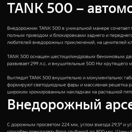
TANK 500 – автомо
Внедорожник TANK 500 в уникальной манере сочетает
полным приводом и блокировками заднего и переднего 
любителей внедорожных приключений, на ценителей кла
TANK 500 оснащен шестицилиндровым бензиновым дви
развивает 299 л.с. и внушительные 500 Нм крутящего м
Выглядит TANK 500 внушительно и монументально: габа
формируют светодиодные фары и массивная решетка ра
широким хромированным накладкам на распашной пято
Внедорожный арс
С дорожным просветом 224 мм, углом въезда 29,5° и у
способен преодолеть брод глубиной до 800 мм. Шины 