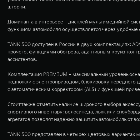
шторки.
Доминанта в интерьере – дисплей мультимедийной сист
функциям автомобиля осуществляется через удобные ф
TANK 500 доступен в России в двух комплектациях: 
прочего, функциями обогрева, адаптивным круиз-конт
ассистентов.
Комплектация PREMIUM – максимальный уровень оснащ
подножки с электроприводом, блокировку переднего 
с автоматическим корректором (ALS) и функцией прив
Стоит также отметить наличие широкого выбора аксесс
спортивного инвентаря: велосипеда, лыж или сноуборд
агрегатов позволят надежно защитить автомобиль от в
TANK 500 представлен в четырех цветовых вариантах м