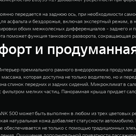
тоянно передается на заднюю ось, при необходимости сам
я асфальта и бездорожья, включая экспертный режим, в 
кировки обоих межколесных дифференциалов - заднего и п
ота поможет функция танкового разворота, сокращающая р
орт и продуманная
Интерьер премиального рамного внедорожника продуман д
массажа, которая доступна не только водителю, но и пер
а спинок передних и задних сидений. Микроклимат в сало
 с фильтром мелких частиц. Панорамная крыша придает сал
NK 500 может быть выполнен в любом из трех цветовых р
кая натуральная кожа добавляет статусности автомобилю.
е обеспечивается не только с помощью традиционных эле
вления. Ощущение дополнительной приватности пассажир