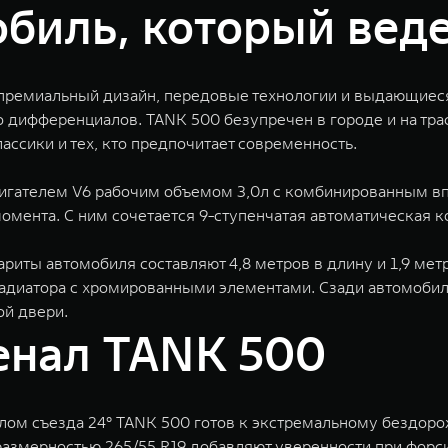
биль, который веде
 премиальный дизайн, передовые технологии и выдающиес
дифференциалов. TANK 500 безупречен в городе и на трас
ссики и тех, кто предпочитает современность.
гателем V6 рабочим объемом 3,0л с комбинированным вп
омента. С ним сочетается 9-ступенчатая автоматическая к
риты автомобиля составляют 4,8 метров в длину и 1,9 мет
диатора с хромированными элементами. Сзади автомобиль
й двери.
енал TANK 500
глом съезда 24° TANK 500 готов к экстремальному бездор
размерностью 265/55 R19 добавляют уверенности при форс