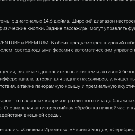
емы с диагональю 14,6 дюйма. Широкий диапазон настроек
изические кнопки. Задние пассажиры могут управлять фу
ADVENTURE и PREMIUM. В обеих предусмотрен широкий наб
ролем, светодиодными фарами с автоматическим управле
ения, включает дополнительные системы активной безопа
дифференциала, шторки для задних пассажиров, улучшенн
етствия, а также панорамную крышу и премиальную акусти
уаров – от салонных ковриков различного типа до багажны
а. Специальная антикоррозийная обработка нижней части 
оздействия внешней среды.
еталлик: «Снежная Иремель», «Черный Богдо», «Серебрист