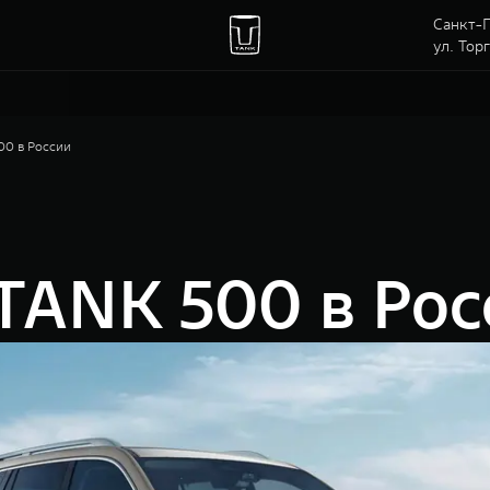
Санкт-П
ул. Тор
00 в России
TANK 500 в Рос