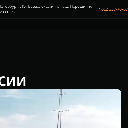
етербург, ЛО, Всеволожский р-н, д. Порошкино,
+7 812 337-78-87
говая, 22
сии