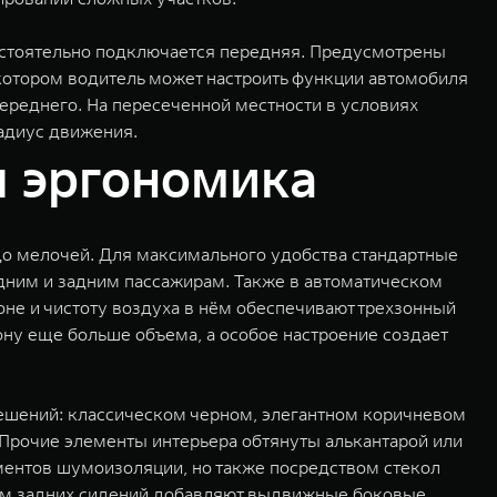
остоятельно подключается передняя. Предусмотрены
котором водитель может настроить функции автомобиля
ереднего. На пересеченной местности в условиях
адиус движения.
 эргономика
о мелочей. Для максимального удобства стандартные
едним и задним пассажирам. Также в автоматическом
не и чистоту воздуха в нём обеспечивают трехзонный
ону еще больше объема, а особое настроение создает
ешений: классическом черном, элегантном коричневом
 Прочие элементы интерьера обтянуты алькантарой или
ментов шумоизоляции, но также посредством стекол
ам задних сидений добавляют выдвижные боковые