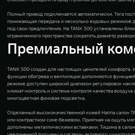
Полный привод подключается автоматически. Тяга пос
понижающая передача и несколько ездовых режимов дл
под свои предпочтения. На TANK 500 установлены бло
ограниченного пространства сократить диаметр развор
Премиальный комф
TANK 500 создан для настоящих ценителей комфорта. 
функции обогрева и вентиляции дополняются функцией 
режиме доступен широкий диапазон регулировок наклон
климат-контроль и система контроля качества воздуха
многоцветная фоновая подсветка.
Отделанный высококачественной кожей Наппа салон TA
или контрастном сине-бежевом. Приятная на ощупь мяг
дополнены металлическими вставками. Тишина в салон
увеличенной толщины и системы активного шумопода