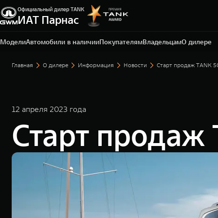
Официальный дилер TANK
Санкт-Петербург, ЛО, Всеволожский р-н, д.
ИАТ Парнас
Порошкино, ул. Торговая, 22
+7 812 337-78-87
Модели
Автомобили в наличии
Покупателям
Владельцам
О дилере
Главная
О дилере
Информация
Новости
Старт продаж TANK 5
12 апреля 2023 года
Старт продаж 