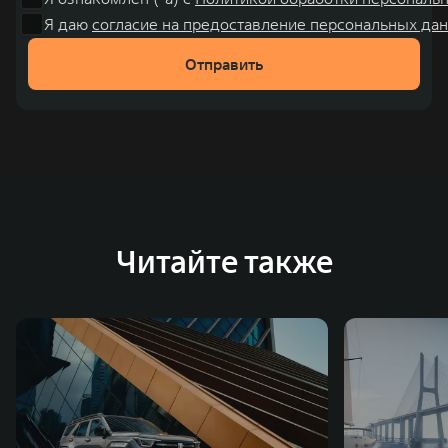
чем на 30% и составила 136,3 млрд юаней (1,6 трлн
Я даю
согласие на предоставление персональных дан
рублей). С 1998 года Great Wall Motor занимает первое
Отправить
место по объёмам продаж пикапов в Китае. На
сегодняшний день концерн GWM создал мировую
систему исследований и разработок, включая центры
в России, Китае, Японии, США, Германии, Индии,
Австрии и Южной Корее. Компания построила
глобальную систему «14+5», которая включает 10
внутренних производственных комплексов и 4
Читайте также
зарубежных – в России, Таиланде, Бразилии и Индии, а
также 5 предприятий по сборке автомобилей.