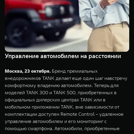
Сервис
ПОКУПКА АВТОМОБИЛЯ
TANK Финансы
Специальные предложения
Корпоративным клиентам
Моторные масла
TANK ФИНАНСЫ
ЦИФРОВЫЕ СЕРВИСЫ TANK
TANK Кредит
Цифровые сервисы TANK
Управление автомобилем на расстоянии
TANK 500
TANK 700
TANK Лизинг
Подписки
Веди за собой
Сила признан
Москва, 23 октября.
Бренд премиальных
от 6 499 000 ₽
от 10 199 
TANK Страхование
внедорожников TANK делает еще один шаг навстречу
комфортному владению автомобилем. Теперь для
моделей TANK 300 и TANK 500, приобретенных в
официальных дилерских центрах TANK или в
мобильном приложении TANK, вне зависимости от
комплектации доступен Remote Control – удаленное
управление автомобилем и его мониторинг с
помощью смартфона. Автомобили, приобретенные