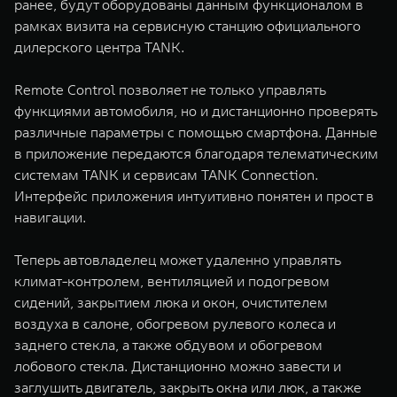
ранее, будут оборудованы данным функционалом в
WEY 07
WEY 05
рамках визита на сервисную станцию официального
Расширяя границы комфорта
Эстетика нов
дилерского центра TANK.
от 6 149 000 ₽
от 5 699 0
Remote Control позволяет не только управлять
функциями автомобиля, но и дистанционно проверять
различные параметры с помощью смартфона. Данные
в приложение передаются благодаря телематическим
системам TANK и сервисам TANK Connection.
Интерфейс приложения интуитивно понятен и прост в
навигации.
WEY 80
WEY 80 
Теперь автовладелец может удаленно управлять
Масштаб возможностей
Масштаб воз
климат-контролем, вентиляцией и подогревом
от 6 449 000 ₽
от 8 099 
сидений, закрытием люка и окон, очистителем
воздуха в салоне, обогревом рулевого колеса и
заднего стекла, а также обдувом и обогревом
лобового стекла. Дистанционно можно завести и
заглушить двигатель, закрыть окна или люк, а также