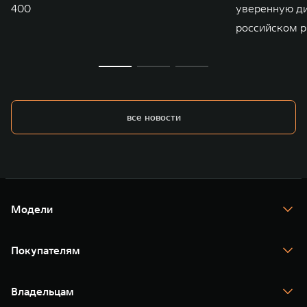
400
уверенную д
российском р
все новости
Модели
TANK 300
TANK 400
Покупателям
TANK 500
TANK 700
Спецпредложения
Тест-драйв
Владельцам
TANK Финансы