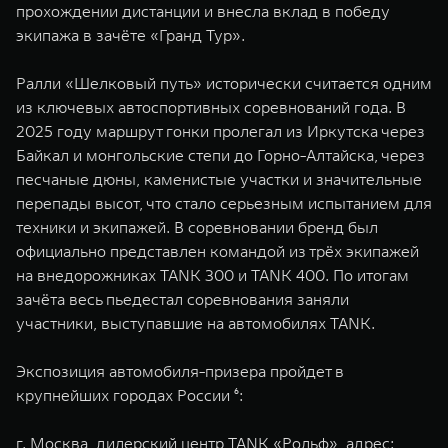
прохождении дистанции и внесла вклад в победу
экипажа в зачёте «Гранд Тур».
Ралли «Шелковый путь» исторически считается одним
из ключевых автоспортивных соревнований года. В
2025 году маршрут гонки пролегал из Иркутска через
Байкал и монгольские степи до Горно-Алтайска, через
песчаные дюны, каменистые участки и значительные
перепады высот, что стало серьезным испытанием для
техники и экипажей. В соревновании бренд был
официально представлен командой из трёх экипажей
на внедорожниках TANK 300 и TANK 400. По итогам
зачёта весь пьедестал соревнования заняли
участники, выступавшие на автомобилях TANK.
Экспозиция автомобиля-призера пройдет в
крупнейших городах России ⁶:
г. Москва, дилерский центр TANK «Рольф», адрес: