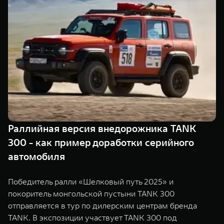
Сервис
ПОКУПКА АВТОМОБИЛЯ
TANK Финансы
Специальные предложения
Корпоративным клиентам
Моторные масла
TANK ФИНАНСЫ
ЦИФРОВЫЕ СЕРВИСЫ TANK
TANK Кредит
Цифровые сервисы TANK
TANK 500
TANK 700
TANK Лизинг
Подписки
Веди за собой
Сила признан
от 6 499 000 ₽
от 10 199 
Раллийная версия внедорожника TANK
TANK Страхование
300 - как пример доработки серийного
автомобиля
Победитель ралли «Шелковый путь 2025» и
покоритель монгольской пустыни TANK 300
отправляется в тур по дилерским центрам бренда
TANK. В экспозиции участвует TANK 300 под