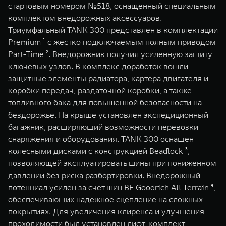
стартовым номером №518, оснащенный специальным
WEY 07
WEY 05
комплектом внедорожных аксессуаров.
Расширяя границы комфорта
Эстетика нов
Триумфальный TANK 300 представлен в комплектации
от 6 149 000 ₽
от 5 699 0
Premium ¹ с жестко подключаемым полным приводом
Part-Time ². Внедорожник получил усиленную защиту
ключевых узлов. В комплекс доработок вошли
защитные элементы радиатора, картера двигателя и
коробки передач, раздаточной коробки, а также
топливного бака для повышенной безопасности на
бездорожье. На крыше установлен экспедиционный
багажник, расширяющий возможности перевозки
снаряжения и оборудования. TANK 300 оснащен
WEY 80
WEY 80 
колесными дисками с конструкцией Beadlock ³,
Масштаб возможностей
Масштаб воз
позволяющей эксплуатировать шины при пониженном
от 6 449 000 ₽
от 8 099 
давлении без риска разбортировки. Внедорожный
потенциал усилен за счет шин BF Goodrich All Terrain ⁴,
обеспечивающих надежное сцепление на сложных
покрытиях. Для увеличения клиренса и улучшения
проходимости был установлен лифт-комплект