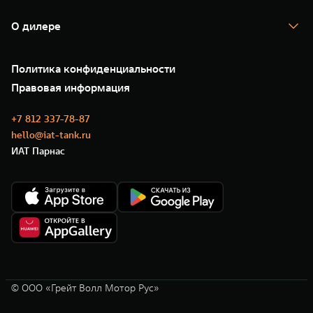
TANK Кредит
Гарантия
TANK Лизинг
Помощь на дороге
Корпоративным клиентам
О дилере
Новые цифровые сервисы TANK
Зарядные станции
Подписки
Проверено TANK
О нас
Специальные предложения
35 лет GWM
Сервис
Политика конфиденциальности
GWM ТЕХ ДЕНЬ
Нулевое ТО
Новости
Правовая информация
Моторные масла
+7 812 337-78-87
hello@iat-tank.ru
ИАТ Парнас
© ООО «Грейт Волл Мотор Рус»