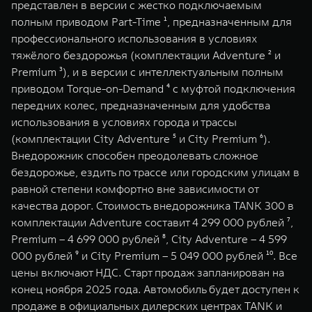
представлен в версии с жестко подключаемым
WEY 07
WEY 05
полным приводом Part-Time ¹, предназначенным для
Расширяя границы комфорта
Эстетика нов
профессионального использования в условиях
от 6 149 000 ₽
от 5 699 0
тяжёлого бездорожья (комплектации Adventure ² и
Premium ³), и в версии с интеллектуальным полным
приводом Torque-on-Demand ⁴ с муфтой подключения
передних колес, предназначенным для удобства
использования в условиях города и трассы
(комплектации City Adventure ⁵ и City Premium ⁶).
Внедорожник способен преодолевать сложное
бездорожье, ездить по трассе или городским улицам в
равной степени комфортно вне зависимости от
WEY 80
WEY 80 
качества дорог. Стоимость внедорожника TANK 300 в
Масштаб возможностей
Масштаб воз
комплектации Adventure составит 4 299 000 рублей ⁷,
от 6 449 000 ₽
от 8 099 
Premium – 4 699 000 рублей ⁸, City Adventure – 4 599
000 рублей ⁹ и City Premium – 5 049 000 рублей ¹⁰. Все
цены включают НДС. Старт продаж запланирован на
конец ноября 2025 года. Автомобиль будет доступен к
продаже в официальных дилерских центрах TANK и