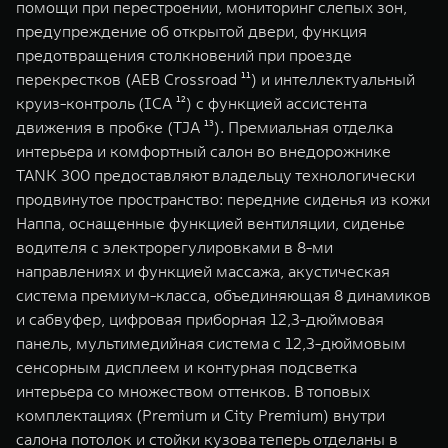
помощи при перестроении, мониторинг слепых зон,
предупреждение об открытой двери, функция
предотвращения столкновений при проезде
перекрестков (AEB Crossroad ¹¹) и интеллектуальный
круиз-контроль (ICA ¹²) с функцией ассистента
движения в пробке (TJA ¹³). Премиальная отделка
интерьера и комфортный салон во внедорожнике
TANK 300 предоставляют владельцу технологически
продвинутое пространство: передние сиденья из кожи
Наппа, оснащенные функцией вентиляции, сиденье
водителя с электрорегулировками в 8-ми
направлениях и функцией массажа, акустическая
система премиум-класса, объединяющая 8 динамиков
и сабвуфер, цифровая приборная 12,3-дюймовая
панель, мультимедийная система с 12,3-дюймовым
сенсорным дисплеем и контурная подсветка
интерьера со множеством оттенков. В топовых
комплектациях (Premium и City Premium) внутри
салона потолок и стойки кузова теперь отделаны в