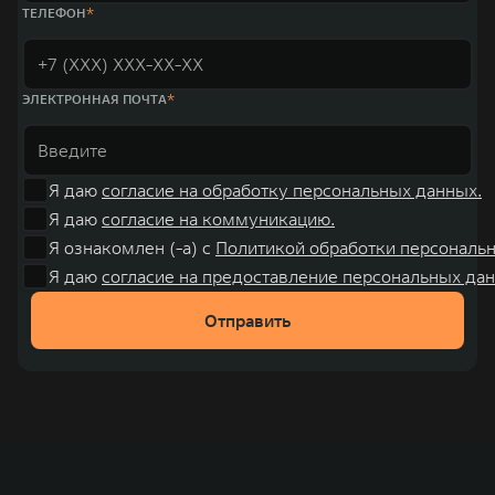
000 человек. В течение шести лет подряд продажи GWM превышают
ТЕЛЕФОН
отметку в 1 млн автомобилей в год. По итогам 2021 года общая выручка
компании увеличилась больше чем на 30% и составила 136,3 млрд
юаней (1,6 трлн рублей). С 1998 года Great Wall Motor занимает первое
место по объёмам продаж пикапов в Китае. На сегодняшний день
концерн GWM создал мировую систему исследований и разработок,
ЭЛЕКТРОННАЯ ПОЧТА
включая центры в России, Китае, Японии, США, Германии, Индии,
Австрии и Южной Корее. Компания построила глобальную систему
«14+5», которая включает 10 внутренних производственных
комплексов и 4 зарубежных – в России, Таиланде, Бразилии и Индии, а
также 5 предприятий по сборке автомобилей.
Я даю
согласие на обработку персональных данных.
Я даю
согласие на коммуникацию.
Я ознакомлен (-а) с
Политикой обработки персональ
Я даю
согласие на предоставление персональных дан
Отправить