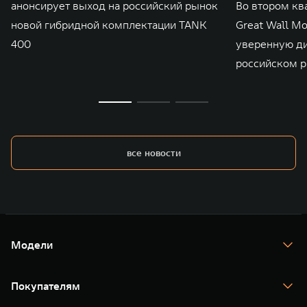
анонсирует выход на российский рынок
Во втором кв
новой гибридной комплектации TANK
Great Wall M
400
уверенную д
российском р
все новости
Модели
TANK 300
TANK 400
Покупателям
TANK 500
TANK 700