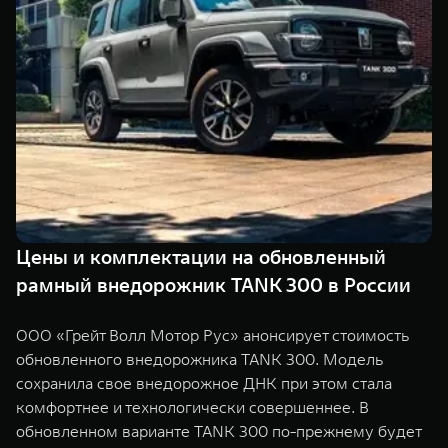
Сервис
ПОКУПКА АВТОМОБИЛЯ
TANK Финансы
Специальные предложения
Корпоративным клиентам
Моторные масла
TANK ФИНАНСЫ
ЦИФРОВЫЕ СЕРВИСЫ TANK
TANK Кредит
Цифровые сервисы TANK
TANK 500
TANK 700
TANK Лизинг
Подписки
Веди за собой
Сила признан
от 6 499 000 ₽
от 10 199 
Цены и комплектации на обновленный
TANK Страхование
рамный внедорожник TANK 300 в России
ООО «Грейт Волл Мотор Рус» анонсирует стоимость
обновленного внедорожника TANK 300. Модель
сохранила свое внедорожное ДНК при этом стала
комфортнее и технологически совершеннее. В
обновленном варианте TANK 300 по-прежнему будет