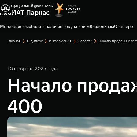
Официальный дилер TANK
Санкт-Петербург, ЛО, Всеволожский р-н, д.
ИАТ Парнас
Порошкино, ул. Торговая, 22
+7 812 337-78-87
Модели
Автомобили в наличии
Покупателям
Владельцам
О дилере
Главная
О дилере
Информация
Новости
Начало продаж новог
10 февраля 2025 года
Начало прода
400