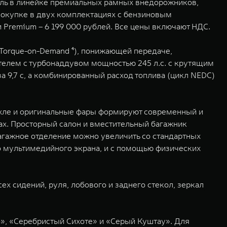
ель в линейке премиальных рамных внедорожников,
покупке в двух комплектациях с бензиновым
ии Premium – 6 199 000 рублей. Все цены включают НДС.
Torque-on-Demand ⁴), понижающей передаче,
лем с турбонаддувом мощностью 245 л.с. с крутящим
 9,7 с, а комбинированный расход топлива (цикл NEDC)
чехле и оригинальные фары формируют современный и
ах. Просторный салон и вместительный багажник
гажное отделение можно увеличить со стандартных
 мультимедийного экрана, и с помощью физических
 сидений, руля, лобового и заднего стекол, зеркал
», «Серебристый Сихоте» и «Серый Куштау». Для