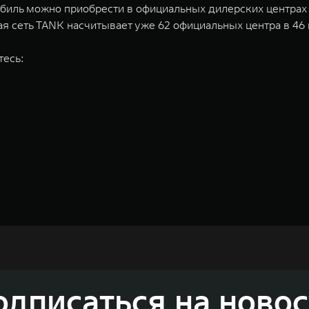
обиль можно приобрести в официальных дилерских центрах
 сеть TANK насчитывает уже 62 официальных центра в 46 
тесь:
недорожников, кроссоверов и пикапов, специализирующийся на интеллектуал
и 2011 годах соответственно. Сфера деятельности концерна GWM включает пр
GWM сосредоточена на конструкторских разработках автомобилей и силовых а
 более экологичные, умные и безопасные продукты для пользователей по все
и собственных интеллектуальных платформ. Шесть автомобильных брендов G
лектромобилей ORA, премиальных кроссоверов WEY, а также новый технолог
динга GWM входят 80 дочерних компаний, а штат включает более 60 000 чело
одписаться на новос
личилась больше чем на 30% и составила 136,3 млрд юаней (1,6 трлн рублей).
ему исследований и разработок, включая центры в России, Китае, Японии, 
венных комплексов и 4 зарубежных – в России, Таиланде, Бразилии и Индии, 