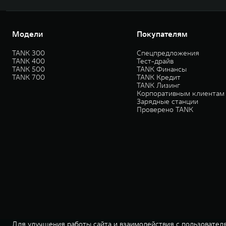
Модели
Покупателям
TANK 300
Спецпредложения
TANK 400
Тест-драйв
TANK 500
TANK Финансы
TANK 700
TANK Кредит
TANK Лизинг
Корпоративным клиентам
Зарядные станции
Проверено TANK
Для улучшения работы сайта и взаимодействия с пользователя