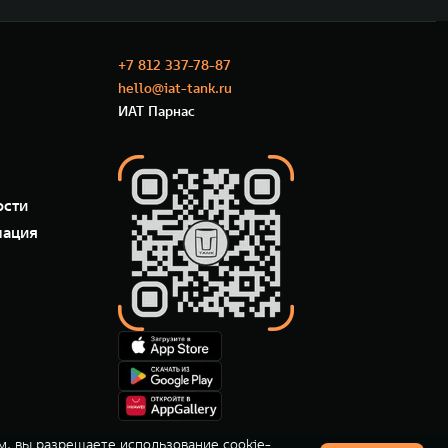
+7 812 337-78-87
hello@iat-tank.ru
ИАТ Парнас
ости
мация
м, вы разрешаете использование cookie-