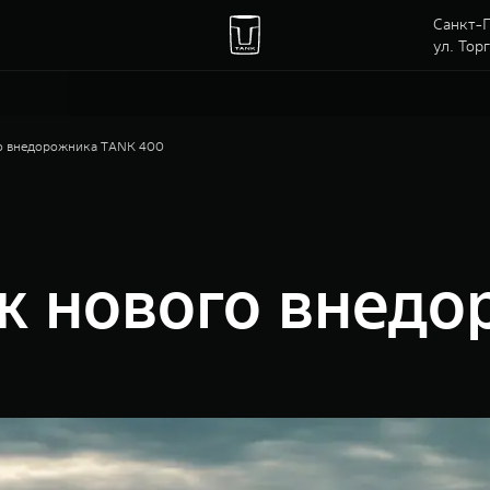
Санкт-П
ул. Тор
о внедорожника TANK 400
ж нового внед