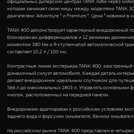
официальных дилерских центрах TANK либо через моб
которая занимает свою нишу между моделями TANK 300
двигателем: Adventure ¹ и Premium ². Цена ³ новинки в
TANK 400 демонстрирует характерный внедорожный пот
блокировкам дифференциалов и 12 режимам движения.
моментом 380 Нм и 9-ступенчатой автоматической тран
составляет 10,2 л / 100 км.
Контрастные линии экстерьера TANK 400, заостренный
динамичный силуэт автомобиля. Каждая деталь интерье
делают внедорожник идеальным спутником для путешес
566 л до максимальных 1803 л. Управлять основными 
кнопок, расположенных на передней панели.
Внедорожник адаптирован к российским условиям экспл
заднего вида и форсунок омывателя, бачком омывател
На российском рынке TANK 400 представлен в четырех