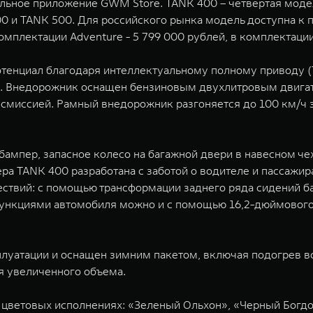
ильное приложение GWM Store. TANK 400 – четвертая мод
 и TANK 500. Для российского рынка модель доступна к 
 комплектации Adventure - 5 799 000 рублей, в комплектац
енциал благодаря интеллектуальному полному приводу (
 Внедорожник оснащен бензиновым двухлитровым двигате
смиссией. Рамный внедорожник разгоняется до 100 км/ч за
 бампер, запасное колесо на багажной двери в навесном 
ра TANK 400 разработана с заботой о водителе и пассажир
твий: с помощью трансформации заднего ряда сидений ба
функциями автомобиля можно и с помощью 16,2-дюймового
уатации и оснащен зимним пакетом, включая подогрев всех
я увеличенного объема.
 цветовых исполнениях: «Зеленый Ольхон», «Черный Богдо