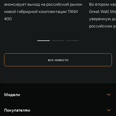
анонсирует выход на российский рынок
Во втором кв
новой гибридной комплектации TANK
Great Wall M
400
уверенную д
российском р
все новости
Модели
TANK 300
TANK 400
Покупателям
TANK 500