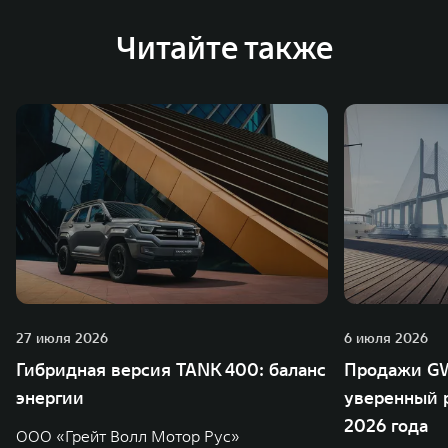
глобальную систему «14+5», которая включает 10
внутренних производственных комплексов и 4
Читайте также
зарубежных – в России, Таиланде, Бразилии и Индии, а
также 5 предприятий по сборке автомобилей.
27 июля 2026
6 июля 2026
Гибридная версия TANK 400: баланс
Продажи GW
энергии
уверенный р
2026 года
ООО «Грейт Волл Мотор Рус»