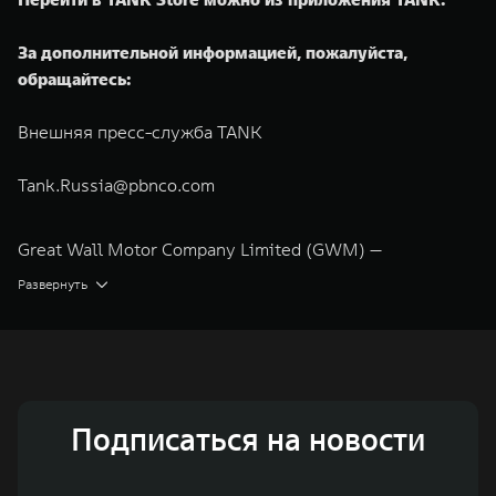
За дополнительной информацией, пожалуйста,
обращайтесь:
Внешняя пресс-служба TANK
Tank.Russia@pbnco.com
Great Wall Motor Company Limited (GWM) —
глобальный производитель внедорожников,
Развернуть
кроссоверов и пикапов, специализирующийся на
интеллектуальных технологиях и экологичном
производстве. Компания была зарегистрирована на
Гонконгской и Шанхайской фондовых биржах в 2003 и
Подписаться на новости
2011 годах соответственно. Сфера деятельности
концерна GWM включает проектирование,