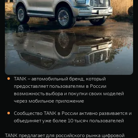
Сервис
ПОКУПКА АВТОМОБИЛЯ
TANK Финансы
Специальные предложения
Корпоративным клиентам
Моторные масла
TANK ФИНАНСЫ
ЦИФРОВЫЕ СЕРВИСЫ TANK
TANK Кредит
Цифровые сервисы TANK
TANK 500
TANK 700
TANK Лизинг
Подписки
Веди за собой
Сила признан
от 6 499 000 ₽
от 10 199 
TANK – автомобильный бренд, который
TANK Страхование
предоставляет пользователям в России
возможность выбора и покупки своих моделей
через мобильное приложение
Сообщество TANK в России активно развивается и
объединяет уже более 10 тысяч пользователей
TANK предлагает для российского рынка цифровой