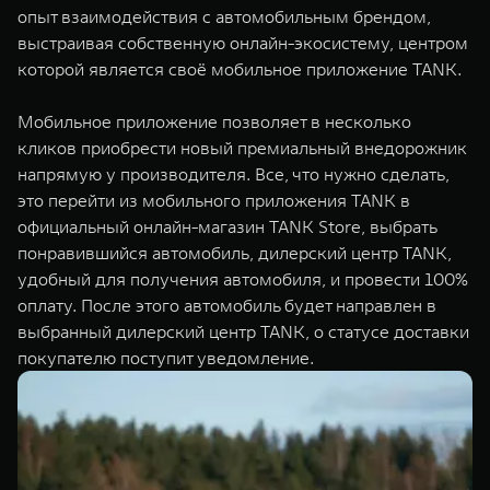
опыт взаимодействия с автомобильным брендом,
WEY 07
WEY 05
выстраивая собственную онлайн-экосистему, центром
Расширяя границы комфорта
Эстетика нов
от 6 149 000 ₽
от 5 699 0
которой является своё мобильное приложение TANK.
Мобильное приложение позволяет в несколько
кликов приобрести новый премиальный внедорожник
напрямую у производителя. Все, что нужно сделать,
это перейти из мобильного приложения TANK в
официальный онлайн-магазин TANK Store, выбрать
понравившийся автомобиль, дилерский центр TANK,
удобный для получения автомобиля, и провести 100%
WEY 80
WEY 80 
оплату. После этого автомобиль будет направлен в
выбранный дилерский центр TANK, о статусе доставки
Масштаб возможностей
Масштаб воз
от 6 449 000 ₽
от 8 099 
покупателю поступит уведомление.