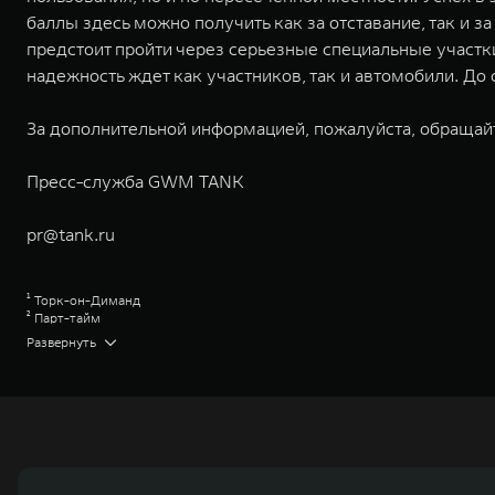
баллы здесь можно получить как за отставание, так и
предстоит пройти через серьезные специальные участк
надежность ждет как участников, так и автомобили. До 
За дополнительной информацией, пожалуйста, обращай
Пресс-служба GWM TANK
pr@tank.ru
¹ Торк-он-Диманд
² Парт-тайм
³ Премиум
Развернуть
⁴ Для передвижения по любому типу дорожного покрытия
⁵ Сити Премиум
⁶ БФГудрич АТ
Great Wall Motor Company Limited (GWM) — глобальный производитель в
зарегистрирована на Гонконгской и Шанхайской фондовых биржах в 2003 
обслуживание автомобилей и запчастей. Значительная доля инвестиций 
обеспечивает технологическое преимущество GWM и позволяет создавать
ландшафта автомобильной отрасли, в том числе посредством разработк
выносливых пикапов GWM Pickup, инновационных внедорожников TANK, э