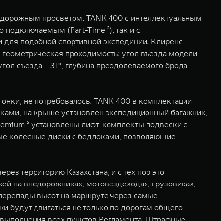
м дорожным просветом. TANK 400 с интеллектуальным
подключаемым (Part-Time ²), так и с
 для подобной спортивной экспедиции. Клиренс
я геометрическая проходимость: угол въезда модели
угол съезда – 31°, глубина преодолеваемого брода –
гонки, не потребовалось. TANK 400 в комплектации
виками, на крыше установлен экспедиционный багажник,
remium ⁵ установлены лифт-комплекты подвески с
ые колесные диски с бедлоками, позволяющие
рез территорию Казахстана, и с тех пор это
жей на внедорожниках, мотовездеходах, грузовиках,
а перепады высот на маршруте через самые
жи будут двигаться не только по дорогам общего
ью выполнения всех пунктов Регламента. Штрафные