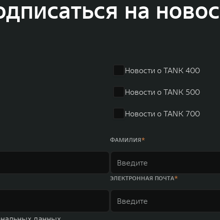
одписаться на новос
динга GWM входят 80 дочерних компаний, а штат включает более 60 000 чело
личилась больше чем на 30% и составила 136,3 млрд юаней (1,6 трлн рублей).
ему исследований и разработок, включая центры в России, Китае, Японии, 
венных комплексов и 4 зарубежных – в России, Таиланде, Бразилии и Индии, 
Новости о TANK 400
Новости о TANK 500
Новости о TANK 700
ФАМИЛИЯ
ЭЛЕКТРОННАЯ ПОЧТА
ональных данных.