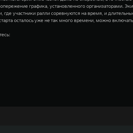
 за опережение графика, установленного организаторами. 
и, где участники ралли соревнуются на время, и длительн
старта осталось уже не так много времени, можно включать
тесь:
недорожников, кроссоверов и пикапов, специализирующийся на интеллектуал
и 2011 годах соответственно. Сфера деятельности концерна GWM включает пр
GWM сосредоточена на конструкторских разработках автомобилей и силовых а
 более экологичные, умные и безопасные продукты для пользователей по все
и собственных интеллектуальных платформ. Шесть автомобильных брендов G
лектромобилей ORA, премиальных кроссоверов WEY, а также новый технолог