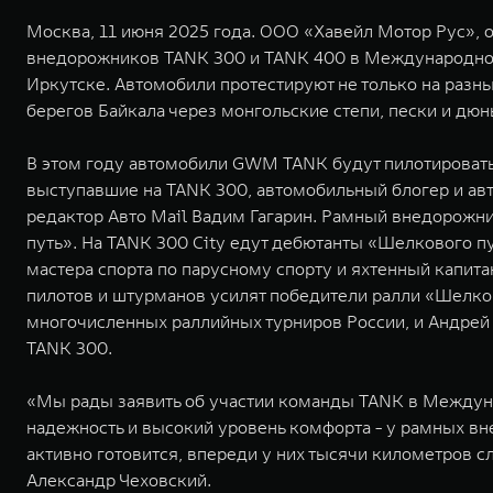
Москва, 11 июня 2025 года. ООО «Хавейл Мотор Рус», 
внедорожников TANK 300 и TANK 400 в Международном р
Иркутске. Автомобили протестируют не только на разны
берегов Байкала через монгольские степи, пески и дюны
В этом году автомобили GWM TANK будут пилотировать
выступавшие на TANK 300, автомобильный блогер и ав
редактор Авто Mail Вадим Гагарин. Рамный внедорожни
путь». На TANK 300 City едут дебютанты «Шелкового п
мастера спорта по парусному спорту и яхтенный капи
пилотов и штурманов усилят победители ралли «Шелковы
многочисленных раллийных турниров России, и Андрей 
TANK 300.
«Мы рады заявить об участии команды TANK в Междуна
надежность и высокий уровень комфорта - у рамных вн
активно готовится, впереди у них тысячи километров 
Александр Чеховский.