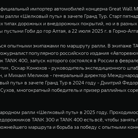
официальный импортер автомобилей концерна Great Wall Mo
алли «Шелковый путь» в зачете Гранд Тур. Старт пятнадца
х типах дорожных и внедорожных покрытий, но и в разных 
 пустыни Гоби до гор Алтая, а 22 июля 2025 г. в Горно-Ал
ся опытными экипажами по маршруту ралли. В экипаже TA
тожурналист популярного российского издания «Авторевю»
к TANK 400, запуск которого состоялся в России в феврал
ути», Оскар Конюхов - руководитель экспедиционного шта
тан, и Михаил Меликов - генеральный директор Междунаро
й путь» в зачете Гранд Тур в 2024 году - Дмитрий Федоро
Сухов, многократный победитель и призер раллийных сорев
родном ралли «Шелковый путь» в 2025 году. Проходимост
едорожников TANK 300 и TANK 400 есть всё, чтобы занять 
сложнейшего маршрута и борьба за победу с опытными кон