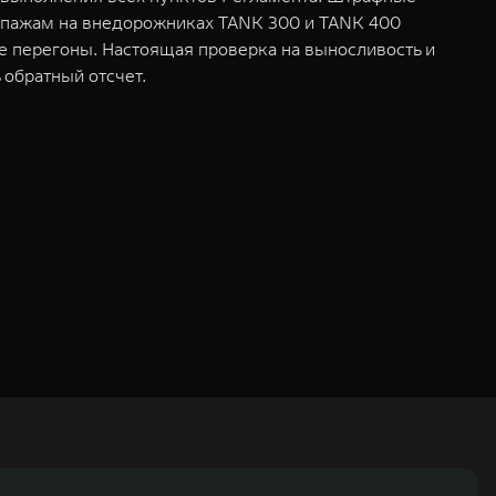
Экипажам на внедорожниках TANK 300 и TANK 400
ые перегоны. Настоящая проверка на выносливость и
 обратный отсчет.
ьных технологиях и экологичном производстве. Компания была
оектирование, исследования и разработки, производство, продажу и
грегатов, использующих альтернативные источники энергии. Это
му миру. Компания вносит активный вклад в создание технологического
WM – интеллектуальных кроссоверов и внедорожников HAVAL,
ичный бренд SALOON – в совокупности образуют сегмент прогрессивных