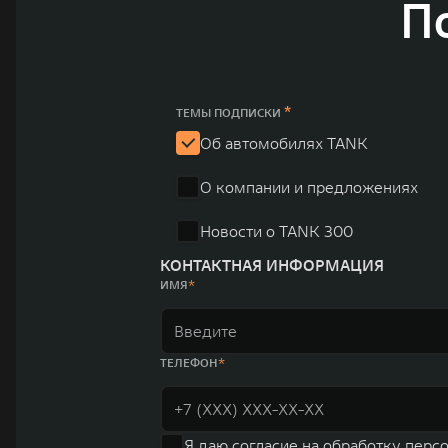
П
и современных автомобилей в более чем 60 регионах мира. В состав хол
млн автомобилей в год. По итогам 2021 года общая выручка компании уве
пикапов в Китае. На сегодняшний день концерн GWM создал мировую сист
глобальную систему «14+5», которая включает 10 внутренних производст
*
ТЕМЫ ПОДПИСКИ
Об автомобилях TANK
О компании и предложениях
Новости о TANK 300
КОНТАКТНАЯ ИНФОРМАЦИЯ
ИМЯ
ТЕЛЕФОН
Я даю
согласие на обработку перс