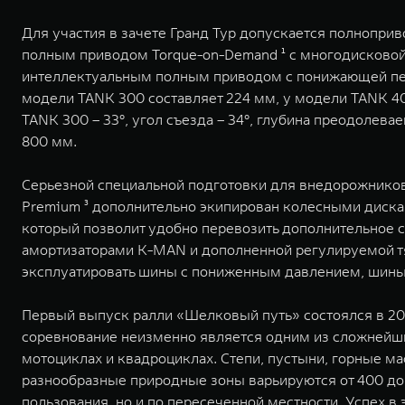
Для участия в зачете Гранд Тур допускается полнопр
полным приводом Torque-on-Demand ¹ с многодисковой 
интеллектуальным полным приводом c понижающей пер
модели TANK 300 составляет 224 мм, у модели TANK 40
TANK 300 – 33°, угол съезда – 34°, глубина преодолева
800 мм.
Серьезной специальной подготовки для внедорожников 
Premium ³ дополнительно экипирован колесными дискам
который позволит удобно перевозить дополнительное с
амортизаторами K-MAN и дополненной регулируемой т
эксплуатировать шины с пониженным давлением, шины B
Первый выпуск ралли «Шелковый путь» состоялся в 2009
соревнование неизменно является одним из сложнейших
мотоциклах и квадроциклах. Степи, пустыни, горные ма
разнообразные природные зоны варьируются от 400 до 
пользования, но и по пересеченной местности. Успех в