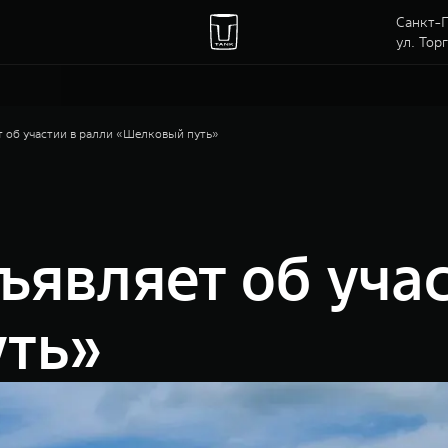
Санкт-П
ул. Тор
об участии в ралли «Шелковый путь»
являет об учас
ть»