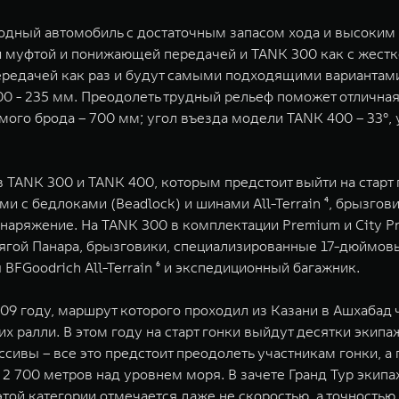
иводный автомобиль с достаточным запасом хода и высоки
муфтой и понижающей передачей и TANK 300 как с жестко 
едачей как раз и будут самыми подходящими вариантами
0 - 235 мм. Преодолеть трудный рельеф поможет отлична
емого брода – 700 мм; угол въезда модели TANK 400 – 33°, 
TANK 300 и TANK 400, которым предстоит выйти на старт 
и с бедлоками (Beadlock) и шинами All-Terrain ⁴, брызго
наряжение. На TANK 300 в комплектации Premium и City P
ягой Панара, брызговики, специализированные 17-дюймов
FGoodrich All-Terrain ⁶ и экспедиционный багажник.
 году, маршрут которого проходил из Казани в Ашхабад че
 ралли. В этом году на старт гонки выйдут десятки экипа
ссивы – все это предстоит преодолеть участникам гонки, 
2 700 метров над уровнем моря. В зачете Гранд Тур экипа
 этой категории отмечается даже не скоростью, а точност