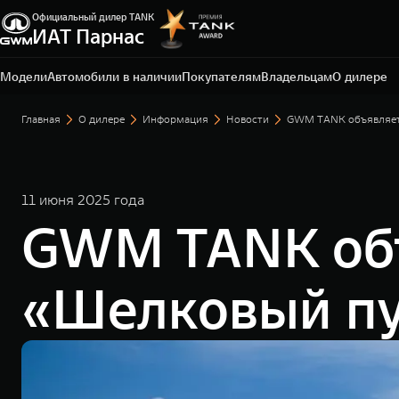
Официальный дилер TANK
Санкт-Петербург, ЛО, Всеволожский р-н, д.
ИАТ Парнас
Порошкино, ул. Торговая, 22
+7 812 337-78-87
Модели
Автомобили в наличии
Покупателям
Владельцам
О дилере
Главная
О дилере
Информация
Новости
GWM TANK объявляет 
11 июня 2025 года
GWM TANK объ
«Шелковый пу