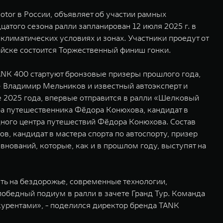
tor в России, объявляет об участии рамных
того сезона ралли запланирован 12 июля 2025 г. в
климатических условиях и зонах. Участники проедут от
тайске состоится Торжественный финиш гонки.
NK 400 стартуют бронзовые призеры прошлого года,
 Владимир Мельников и известный автоэксперт и
е 2025 года, впервые отправится в ралли «Шелковый
ба путешественника Фёдора Конюхова, кандидат в
дного центра путешествий Фёдора Конюхова. Состав
в, кандидат в мастера спорта по автоспорту, призер
нований, которые, как и в прошлом году, выступят на
ь на бездорожье, современные технологии,
победный подиум в ралли в зачете Гранд Тур. Команда
курентами», - поделился директор бренда TANK