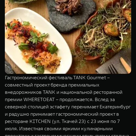
Сервис
ПОКУПКА АВТОМОБИЛЯ
TANK Финансы
Специальные предложения
Корпоративным клиентам
Моторные масла
TANK ФИНАНСЫ
ЦИФРОВЫЕ СЕРВИСЫ TANK
TANK Кредит
Цифровые сервисы TANK
TANK 500
TANK 700
TANK Лизинг
Подписки
Веди за собой
Сила признан
от 6 499 000 ₽
от 10 199 
Гастрономический фестиваль TANK Gourmet –
TANK Страхование
совместный проект бренда премиальных
внедорожников TANK и национальной ресторанной
премии WHERETOEAT – продолжается. Вслед за
северной столицей эстафету перенимает Екатеринбург
и радушно принимает гастрономический проект в
ресторане KITCHEN (ул. Ткачей 23) с 23 июня по 7
июля. Известная своими яркими кулинарными
проектами и гастрономическими открытиями столица