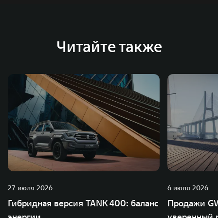
Австрии и Южной Корее. Компания построила
глобальную систему «14+5», которая включает 10
внутренних производственных комплексов и 4
Читайте также
зарубежных – в России, Таиланде, Бразилии и Индии, а
также 5 предприятий по сборке автомобилей.
27 июля 2026
6 июля 2026
Гибридная версия TANK 400: баланс
Продажи GW
энергии
уверенный р