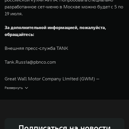
разработанное сет-меню в Москве можно будет с 5 по
19 июля.
За дополнительной информацией, пожалуйста,
обращайтесь:
Внешняя пресс-служба TANK
Tank.Russia@pbnco.com
Great Wall Motor Company Limited (GWM) —
глобальный производитель внедорожников,
Развернуть
кроссоверов и пикапов, специализирующийся на
интеллектуальных технологиях и экологичном
производстве. Компания была зарегистрирована на
Гонконгской и Шанхайской фондовых биржах в 2003 и
Подписаться на новости
2011 годах соответственно. Сфера деятельности