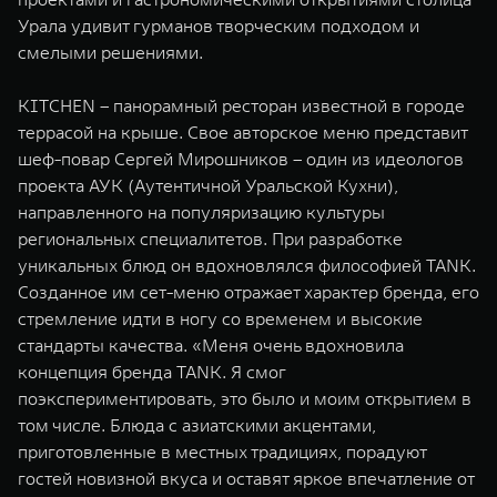
WEY 07
WEY 05
Урала удивит гурманов творческим подходом и
Расширяя границы комфорта
Эстетика нов
смелыми решениями.
от 6 149 000 ₽
от 5 699 0
KITCHEN – панорамный ресторан известной в городе
террасой на крыше. Свое авторское меню представит
шеф-повар Сергей Мирошников – один из идеологов
проекта АУК (Аутентичной Уральской Кухни),
направленного на популяризацию культуры
региональных специалитетов. При разработке
уникальных блюд он вдохновлялся философией TANK.
Созданное им сет-меню отражает характер бренда, его
WEY 80
WEY 80 
стремление идти в ногу со временем и высокие
Масштаб возможностей
Масштаб воз
стандарты качества. «Меня очень вдохновила
от 6 449 000 ₽
от 8 099 
концепция бренда TANK. Я смог
поэкспериментировать, это было и моим открытием в
том числе. Блюда с азиатскими акцентами,
приготовленные в местных традициях, порадуют
гостей новизной вкуса и оставят яркое впечатление от