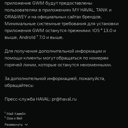
приложение GWM будут предоставлены
пользователям в приложениях MY HAVAL, TANK и
ORA&WEY и на официальных сайтах брендов.
Минимальные системные требования для установки
приложения GWM останутся прежними: iOS ⁶ 13.0 и
выше, Android ⁷ 7.0 и выше.​
Для получения дополнительной информации и
помощи клиенты могут обращаться по номерам
горячей линии, которые останутся неизменными.
За дополнительной информацией, пожалуйста,
обращайтесь:
Пресс-служба HAVAL:
pr@haval.ru
¹ Май Хавейл
² Ора и Вей
³ Приложения TANK и ORA&WEY перестанут работать после обновления,
Развернуть
в связи с чем пользователям, если они желают продолжить управлять