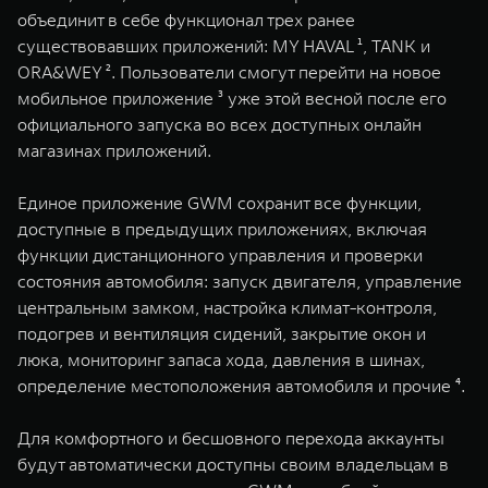
WEY 07
WEY 05
объединит в себе функционал трех ранее
существовавших приложений: MY HAVAL ¹, TANK и
Расширяя границы комфорта
Эстетика нов
от 6 149 000 ₽
от 5 699 0
ORA&WEY ². Пользователи смогут перейти на новое
мобильное приложение ³ уже этой весной после его
официального запуска во всех доступных онлайн
магазинах приложений.
Единое приложение GWM сохранит все функции,
доступные в предыдущих приложениях, включая
функции дистанционного управления и проверки
состояния автомобиля: запуск двигателя, управление
WEY 80
WEY 80 
центральным замком, настройка климат-контроля,
Масштаб возможностей
Масштаб воз
подогрев и вентиляция сидений, закрытие окон и
от 6 449 000 ₽
от 8 099 
люка, мониторинг запаса хода, давления в шинах,
определение местоположения автомобиля и прочие ⁴.
Для комфортного и бесшовного перехода аккаунты
будут автоматически доступны своим владельцам в