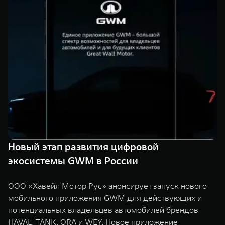
Сервис
ПОКУПКА АВТОМОБИЛЯ
TANK Финансы
Специальные предложения
Корпоративным клиентам
Моторные масла
TANK ФИНАНСЫ
ЦИФРОВЫЕ СЕРВИСЫ TANK
TANK Кредит
Цифровые сервисы TANK
TANK 500
TANK 700
TANK Лизинг
Подписки
Веди за собой
Сила признан
от 6 499 000 ₽
от 10 199 
TANK Страхование
Новый этап развития цифровой
экосистемы GWM в России
ООО «Хавейл Мотор Рус» анонсирует запуск нового
мобильного приложения GWM для действующих и
потенциальных владельцев автомобилей брендов
HAVAL, TANK, ORA и WEY. Новое приложение