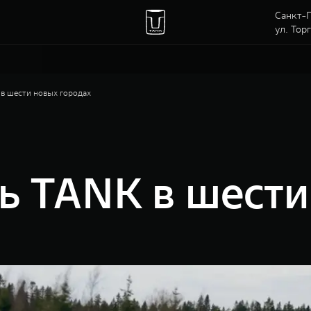
Санкт-П
ул. Тор
в шести новых городах
ь TANK в шест