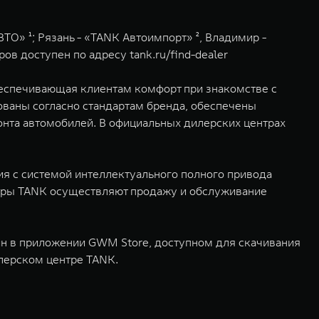
О» ¹; Рязань - «TANK Автоимпорт» ², Владимир -
тров доступен по адресу
tank.ru/find-dealer
еспечивающая клиентам комфорт при знакомстве с
ваны согласно стандартам бренда, обеспечены
нта автомобилей. В официальных дилерских центрах
я с системой интеллектуального полного привода
нтры TANK осуществляют продажу и обслуживание
йн в приложении GWM Store, доступном для скачивания
илерском центре TANK.