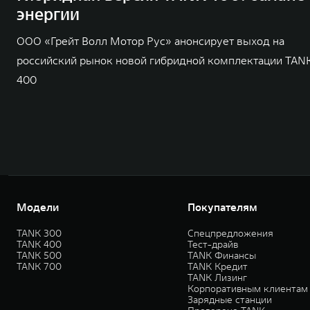
энергии
ООО «Грейт Волл Мотор Рус» анонсирует выход на
российский рынок новой гибридной комплектации TAN
400
Модели
Покупателям
TANK 300
Спецпредложения
TANK 400
Тест-драйв
TANK 500
TANK Финансы
TANK 700
TANK Кредит
TANK Лизинг
Корпоративным клиентам
Зарядные станции