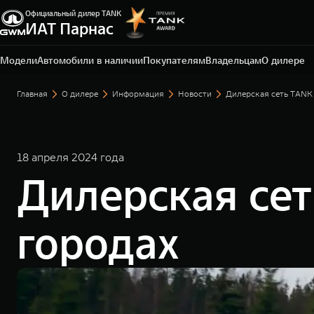
Официальный дилер TANK
Санкт-Петербург, ЛО, Всеволожский р-н, д.
ИАТ Парнас
Порошкино, ул. Торговая, 22
+7 812 337-78-87
Модели
Автомобили в наличии
Покупателям
Владельцам
О дилере
Главная
О дилере
Информация
Новости
Дилерская сеть TANK 
18 апреля 2024 года
Дилерская сет
городах