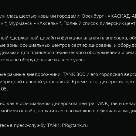
олнилась шестью новыми городами: Оренбург - «КАСКАД-АВТ
с» ⁵; Мурманск - «Аксель» ⁶. Полный список дилерских цен
ный сдержанный дизайн и функциональная планировка, об
е зоны официальных центров сертифицированы и оборудо
димыми для планового технического обслуживания и ремо
ительное оборудование и аксессуары.
ые рамные внедорожники: TANK 300 и его городская верси
гибридной силовой установкой. Кроме того, дилерские це
 05.
о как в официальном дилерском центре TANK, так и онла
втомобиля онлайн, получить его возможно в официальном д
тесь в пресс-службу TANK:
PR@tank.ru