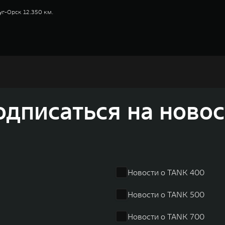
уг-Орск 12.350 км.
недорожников, кроссоверов и пикапов, специализирующийся на интеллектуал
и 2011 годах соответственно. Сфера деятельности концерна GWM включает пр
GWM сосредоточена на конструкторских разработках автомобилей и силовых а
 более экологичные, умные и безопасные продукты для пользователей по все
и собственных интеллектуальных платформ. Шесть автомобильных брендов G
одписаться на новос
лектромобилей ORA, премиальных кроссоверов WEY, а также новый технолог
динга GWM входят 80 дочерних компаний, а штат включает более 60 000 чело
личилась больше чем на 30% и составила 136,3 млрд юаней (1,6 трлн рублей).
ему исследований и разработок, включая центры в России, Китае, Японии, 
венных комплексов и 4 зарубежных – в России, Таиланде, Бразилии и Индии, 
Новости о TANK 400
Новости о TANK 500
Новости о TANK 700