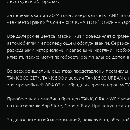
действует в 36 городах.
За первый квартал 2024 года дилерская сеть TANK поп
«Техцентр Гранд» ³; Сочи – «КЛЮЧАВТО» ⁴; Омск - «Бар
Все дилерские центры марки TANK объединяет фирмен
автомобилями и последующем обслуживании. Сервисны
расходными материалами и запасными частями, необхо
клиенты также могут приобрести оригинальное дополн
Во всех официальных центрах представлены премиальн
TANK 300 CITY, TANK 500 и версия TANK 500 URBAN с 
электромобилей ORA 03 и гибридных кроссоверов WEY
Приобрести автомобили брендов TANK, ORA и WEY можн
на платформах: App Store, Google Play. При покупке а
За дополнительной информацией, пожалуйста, обращай