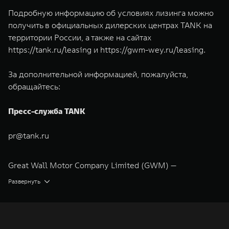
Подробную информацию об условиях лизинга можно
получить в официальных дилерских центрах TANK на
территории России, а также на сайтах
https://tank.ru/leasing
и
https://gwm-wey.ru/leasing
.
За дополнительной информацией, пожалуйста,
обращайтесь:
Пресс-служба TANK
pr@tank.ru
Great Wall Motor Company Limited (GWM) —
глобальный производитель внедорожников,
Развернуть
кроссоверов и пикапов, специализирующийся на
интеллектуальных технологиях и экологичном
производстве. Компания была зарегистрирована на