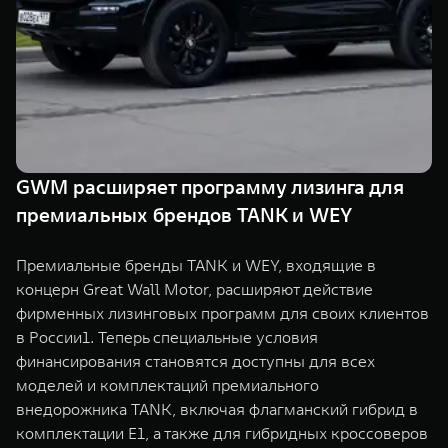
Сервис
ПОКУПКА АВТОМОБИЛЯ
TANK Финансы
Специальные предложения
Корпоративным клиентам
Моторные масла
TANK ФИНАНСЫ
ЦИФРОВЫЕ СЕРВИСЫ TANK
TANK Кредит
Цифровые сервисы TANK
GWM расширяет программу лизинга для
TANK 500
TANK 700
премиальных брендов TANK и WEY
TANK Лизинг
Подписки
Веди за собой
Сила признан
от 6 499 000 ₽
от 10 199 
TANK Страхование
Премиальные бренды TANK и WEY, входящие в
концерн Great Wall Motor, расширяют действие
фирменных лизинговых программ для своих клиентов
в России1. Теперь специальные условия
финансирования становятся доступны для всех
моделей и комплектаций премиального
внедорожника TANK, включая флагманский гибрид в
комплектации E1, а также для гибридных кроссоверов