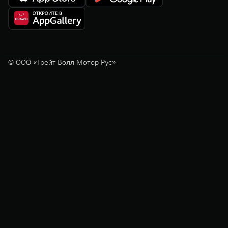
© ООО «Грейт Волл Мотор Рус»