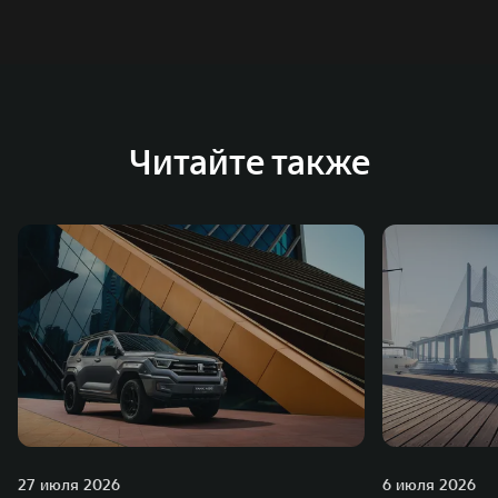
систему исследований и разработок, включая центры
в России, Китае, Японии, США, Германии, Индии,
Австрии и Южной Корее. Компания построила
глобальную систему «14+5», которая включает 10
внутренних производственных комплексов и 4
Читайте также
зарубежных – в России, Таиланде, Бразилии и Индии, а
также 5 предприятий по сборке автомобилей.
27 июля 2026
6 июля 2026