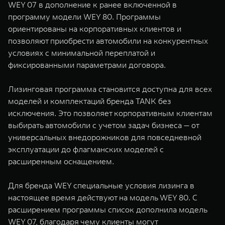
WEY 07 в дополнение к ранее включенной в
WEY 07
WEY 05
программу модели WEY 80. Программы
Расширяя границы комфорта
Эстетика нов
ориентированы на корпоративных клиентов и
от 6 149 000 ₽
от 5 699 0
позволяют приобрести автомобили на конкурентных
условиях с минимальной переплатой и
фиксированными параметрами договора.
Лизинговая программа становится доступна для всех
моделей и комплектаций бренда TANK без
исключения. Это позволяет корпоративным клиентам
выбирать автомобили с учетом задач бизнеса — от
универсальных внедорожников для повседневной
WEY 80
WEY 80 
эксплуатации до флагманских моделей с
Масштаб возможностей
Масштаб воз
расширенным оснащением.
от 6 449 000 ₽
от 8 099 
Для бренда WEY специальные условия лизинга в
настоящее время действуют на модель WEY 80. С
расширением программы список дополнила модель
WEY 07, благодаря чему клиенты могут