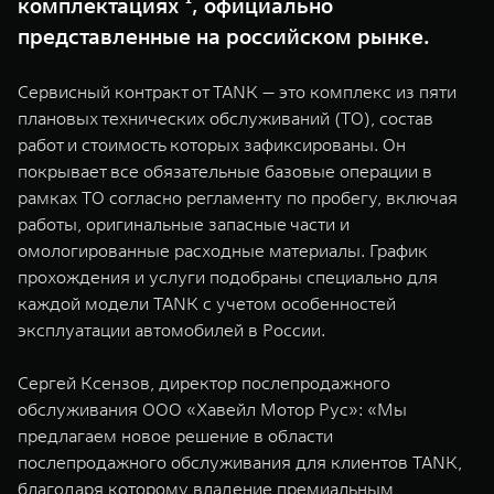
комплектациях ¹, официально
WEY 07
WEY 05
представленные на российском рынке.
Расширяя границы комфорта
Эстетика нов
от 6 149 000 ₽
от 5 699 0
Сервисный контракт от TANK — это комплекс из пяти
плановых технических обслуживаний (ТО), состав
работ и стоимость которых зафиксированы. Он
покрывает все обязательные базовые операции в
рамках ТО согласно регламенту по пробегу, включая
работы, оригинальные запасные части и
омологированные расходные материалы. График
прохождения и услуги подобраны специально для
каждой модели TANK с учетом особенностей
WEY 80
WEY 80 
эксплуатации автомобилей в России.
Масштаб возможностей
Масштаб воз
от 6 449 000 ₽
от 8 099 
Сергей Ксензов, директор послепродажного
обслуживания ООО «Хавейл Мотор Рус»: «Мы
предлагаем новое решение в области
послепродажного обслуживания для клиентов TANK,
благодаря которому владение премиальным