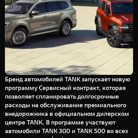
Сервис
ПОКУПКА АВТОМОБИЛЯ
TANK Финансы
Специальные предложения
Корпоративным клиентам
Моторные масла
TANK ФИНАНСЫ
ЦИФРОВЫЕ СЕРВИСЫ TANK
TANK Кредит
Цифровые сервисы TANK
TANK 500
TANK 700
TANK Лизинг
Подписки
Веди за собой
Сила признан
от 6 499 000 ₽
от 10 199 
Бренд автомобилей TANK запускает новую
TANK Страхование
программу Сервисный контракт, которая
позволяет спланировать долгосрочные
расходы на обслуживание премиального
внедорожника в официальном дилерском
центре TANK. В программе участвуют
автомобили TANK 300 и TANK 500 во всех