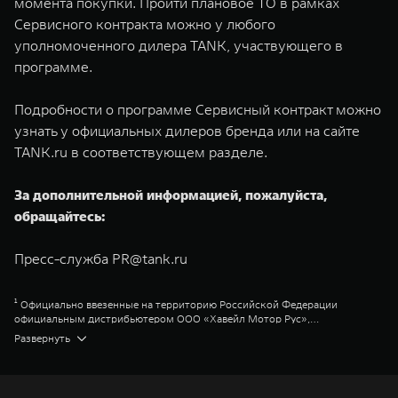
момента покупки. Пройти плановое ТО в рамках
Сервисного контракта можно у любого
уполномоченного дилера TANK, участвующего в
программе.
Подробности о программе Сервисный контракт можно
узнать у официальных дилеров бренда или на сайте
TANK.ru в соответствующем разделе.
За дополнительной информацией, пожалуйста,
обращайтесь:
Пресс-служба
PR@tank.ru
¹ Официально ввезенные на территорию Российской Федерации
официальным дистрибьютером ООО «Хавейл Мотор Рус»,
представленные в официальной дилерской сети TANK
Great Wall Motor Company Limited (GWM) — глобальный производитель
Развернуть
внедорожников, кроссоверов и пикапов, специализирующийся на
интеллектуальных технологиях и экологичном производстве. Компания
была зарегистрирована на Гонконгской и Шанхайской фондовых биржах
в 2003 и 2011 годах соответственно. Сфера деятельности концерна