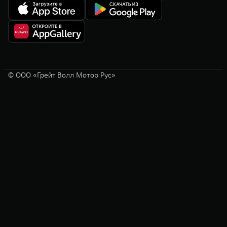
© ООО «Грейт Волл Мотор Рус»