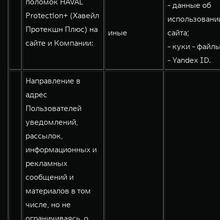
поломок HAVAL
- данные об
WEY 80
WEY 80 Лаундж
Protection+ (Хавейл
использовани
Масштаб возможностей
Масштаб возможностей
Протекшн Плюс) на
иные
сайта;
от 6 449 000 ₽
от 8 099 000 ₽
сайте и Компании:
- куки - файлы
- Yandex ID.
Направление в
адрес
Пользователей
уведомлений,
рассылок,
информационных и
рекламных
сообщений и
материалов в том
числе, но не
ограничиваясь, о