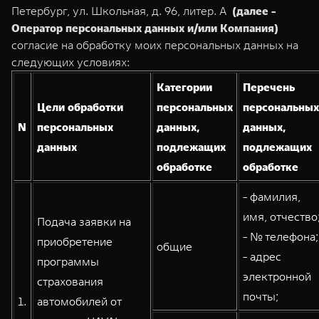
Сервис
ПОКУПКА АВТОМОБИЛЯ
Петербург, ул. Школьная, д. 96, литер. А
(далее -
Оператор персональных данных и/или Компания)
TANK Финансы
Специальные предложения
согласие на обработку моих персональных данных на
TANK 500
TANK 700
Корпоративным клиентам
Моторные масла
следующих условиях:
Веди за собой
Сила признания
от 6 499 000 ₽
от 10 199 000 ₽
Категории
Перечень
TANK ФИНАНСЫ
ЦИФРОВЫЕ СЕРВИСЫ TANK
Цели обработки
персональных
персональных
N
персональных
данных,
данных,
TANK Кредит
Цифровые сервисы TANK
данных
подлежащих
подлежащих
TANK Лизинг
Подписки
обработке
обработке
TANK Страхование
WEY 07
WEY 05
- фамилия,
Расширяя границы комфорта
Эстетика нового времени
имя, отчество
Подача заявки на
от 6 149 000 ₽
от 5 699 000 ₽
- № телефона;
приобретение
общие
- адрес
программы
электронной
страхования
почты;
1.
автомобилей от