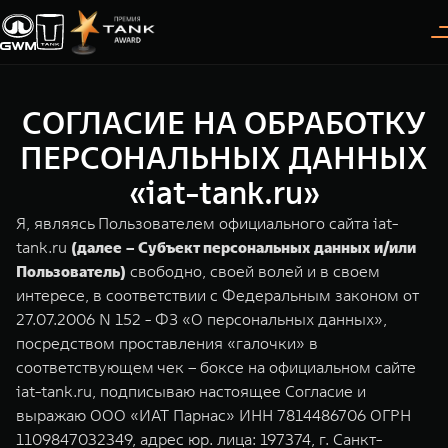
СОГЛАСИЕ НА ОБРАБОТКУ
Покупателям
Владельцам
О дилере
Модели
ПЕРСОНАЛЬНЫХ ДАННЫХ
«iat-tank.ru»
ВЫБОР АВТОМОБИЛЯ
ГАРАНТИЯ И ПОДДЕРЖКА
ИНФОРМАЦИЯ
Я, являясь Пользователем официального сайта iat-
Спецпредложения
Гарантия
О нас
tank.ru
(далее – Субъект персональных данных и/или
Пользователь)
свободно, своей волей и в своем
Конфигуратор
Помощь на дороге
35 лет GWM
интересе, в соответствии с Федеральным законом от
27.07.2006 N 152 - ФЗ «О персональных данных»,
Тест-драйв
GWM ТЕХ ДЕНЬ
TANK 300
TANK 400
СЕРВИС
посредством проставления «галочки» в
Следуй за открытиями
За пределы возможного
Зарядные станции
Новости
соответствующем чек – боксе на официальном сайте
от 3 999 000 ₽
от 5 599 000 ₽
Калькулятор ТО
iat-tank.ru, подписываю настоящее Согласие и
Проверено TANK
Нулевое ТО
выражаю ООО «ИАТ Парнас» ИНН 7814486706 ОГРН
1109847032349, адрес юр. лица: 197374, г. Санкт-