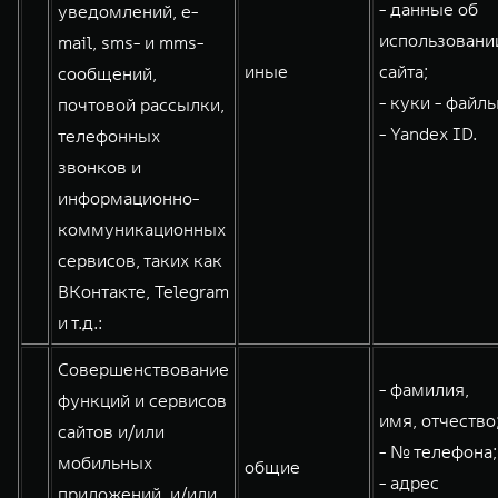
- данные об
уведомлений, e-
использовани
mail, sms- и mms-
иные
сайта;
сообщений,
- куки - файлы
почтовой рассылки,
- Yandex ID.
телефонных
звонков и
информационно-
коммуникационных
сервисов, таких как
ВКонтакте, Telegram
и т.д.:
Совершенствование
- фамилия,
функций и сервисов
имя, отчество
сайтов и/или
- № телефона;
мобильных
общие
- адрес
приложений, и/или