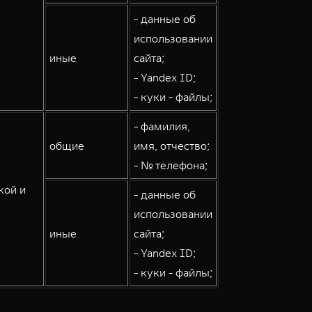
- данные об
использовании
иные
сайта;
- Yandex ID;
- куки - файлы;
- фамилия,
общие
имя, отчество;
- № телефона;
кой и
- данные об
использовании
иные
сайта;
- Yandex ID;
- куки - файлы;