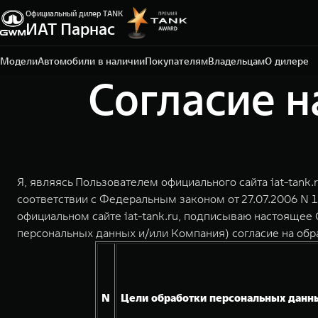
Официальный дилер TANK
Санкт-Петербург, ЛО, Всеволожский р-н, д.
ИАТ Парнас
Порошкино, ул. Торговая, 22
+7 812 337-78-87
Модели
Автомобили в наличии
Покупателям
Владельцам
О дилере
Согласие н
Я, являясь Пользователем официального сайта iat-tank.
соответствии с Федеральным законом от 27.07.2006 N 
официальном сайте iat-tank.ru, подписываю настоящее
персональных данных и/или Компания) согласие на об
N
Цели обработки персональных данн