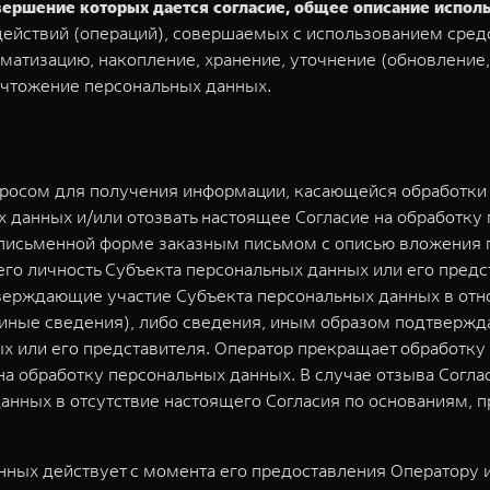
овершение которых дается согласие, общее описание испо
ействий (операций), совершаемых с использованием средс
матизацию, накопление, хранение, уточнение (обновление,
ичтожение персональных данных.
просом для получения информации, касающейся обработки 
 данных и/или отозвать настоящее Согласие на обработку
 письменной форме заказным письмом с описью вложения п
о личность Субъекта персональных данных или его предст
верждающие участие Субъекта персональных данных в отн
) иные сведения), либо сведения, иным образом подтверж
х или его представителя. Оператор прекращает обработк
 на обработку персональных данных. В случае отзыва Согл
анных в отсутствие настоящего Согласия по основаниям,
ных действует с момента его предоставления Оператору и 