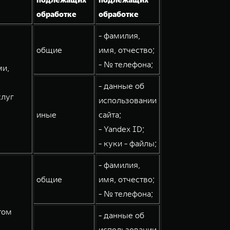
обработке
обработке
- фамилия,
общие
имя, отчество;
- № телефона;
ми,
- данные об
слуг
использовании
иные
сайта;
- Yandex ID;
- куки - файлы;
- фамилия,
общие
имя, отчество;
- № телефона;
том
- данные об
использовании