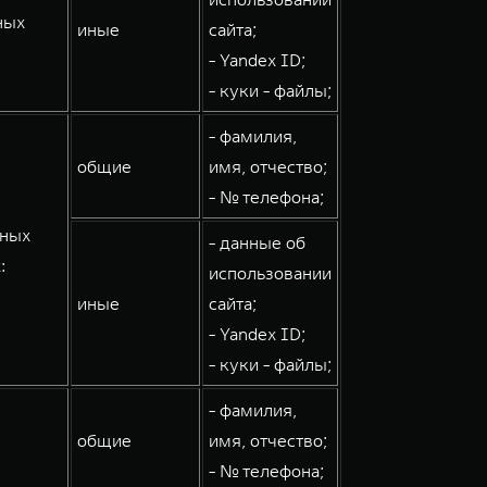
ных
иные
сайта;
- Yandex ID;
- куки - файлы;
- фамилия,
общие
имя, отчество;
- № телефона;
мных
- данные об
:
использовании
иные
сайта;
- Yandex ID;
- куки - файлы;
- фамилия,
общие
имя, отчество;
- № телефона;