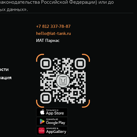
 законодательства Российской Федерации) или до
ных данных».
+7 812 337-78-87
hello@iat-tank.ru
ИАТ Парнас
ости
мация