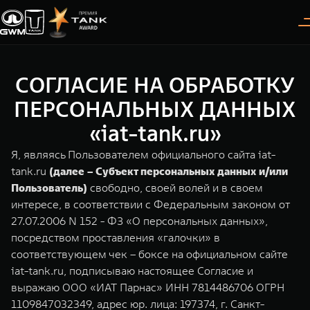
СОГЛАСИЕ НА ОБРАБОТКУ
Покупателям
Владельцам
О дилере
Модели
ПЕРСОНАЛЬНЫХ ДАННЫХ
«iat-tank.ru»
ВЫБОР АВТОМОБИЛЯ
ГАРАНТИЯ И ПОДДЕРЖКА
ИНФОРМАЦИЯ
Я, являясь Пользователем официального сайта iat-
Спецпредложения
Гарантия
О нас
tank.ru
(далее – Субъект персональных данных и/или
Пользователь)
свободно, своей волей и в своем
Конфигуратор
Помощь на дороге
35 лет GWM
интересе, в соответствии с Федеральным законом от
27.07.2006 N 152 - ФЗ «О персональных данных»,
Тест-драйв
GWM ТЕХ ДЕНЬ
TANK 300
TANK 400
СЕРВИС
посредством проставления «галочки» в
Следуй за открытиями
За пределы возможного
Зарядные станции
Новости
соответствующем чек – боксе на официальном сайте
от 3 999 000 ₽
от 5 599 000 ₽
Калькулятор ТО
iat-tank.ru, подписываю настоящее Согласие и
Проверено TANK
Нулевое ТО
выражаю ООО «ИАТ Парнас» ИНН 7814486706 ОГРН
1109847032349, адрес юр. лица: 197374, г. Санкт-