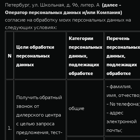
Сервис
ПОКУПКА АВТОМОБИЛЯ
Петербург, ул. Школьная, д. 96, литер. А
(далее -
Оператор персональных данных и/или Компания)
TANK Финансы
Специальные предложения
согласие на обработку моих персональных данных на
TANK 500
TANK 700
Корпоративным клиентам
Моторные масла
следующих условиях:
Веди за собой
Сила признания
от 6 499 000 ₽
от 10 199 000 ₽
Категории
Перечень
TANK ФИНАНСЫ
ЦИФРОВЫЕ СЕРВИСЫ TANK
Цели обработки
персональных
персональных
N
персональных
данных,
данных,
TANK Кредит
Цифровые сервисы TANK
данных
подлежащих
подлежащих
TANK Лизинг
Подписки
обработке
обработке
TANK Страхование
WEY 07
WEY 05
- фамилия,
Расширяя границы комфорта
Эстетика нового времени
имя, отчество
Получить обратный
от 6 149 000 ₽
от 5 699 000 ₽
- № телефона;
звонок от
общие
- адрес
дилерского центра
электронной
с целью запроса
1.
почты;
предложения, тест-