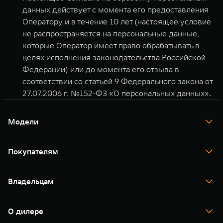
данных действует с момента его предоставления
Оператору и в течение 10 лет (настоящее условие
не распространяется на персональные данные,
которые Оператор имеет право обрабатывать в
целях исполнения законодательства Российской
Федерации) или до момента его отзыва в
соответствии со статьей 9 Федерального закона от
27.07.2006 г. №152-ФЗ «О персональных данных».
Модели
TANK 300
TANK 400
Покупателям
TANK 500
TANK 700
Спецпредложения
Тест-драйв
Владельцам
TANK Финансы
TANK Кредит
Гарантия
TANK Лизинг
Помощь на дороге
Корпоративным клиентам
О дилере
Новые цифровые сервисы TANK
Зарядные станции