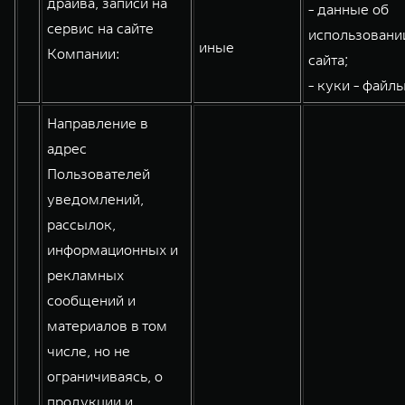
драйва, записи на
- данные об
WEY 80
WEY 80 Лаундж
сервис на сайте
использовани
иные
Масштаб возможностей
Масштаб возможностей
Компании:
сайта;
от 6 449 000 ₽
от 8 099 000 ₽
- куки - файлы
Направление в
адрес
Пользователей
уведомлений,
рассылок,
информационных и
рекламных
сообщений и
материалов в том
числе, но не
ограничиваясь, о
продукции и