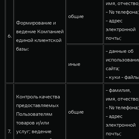
имя, отчество
- № телефона;
общие
- адрес
Формирование и
электронной
ведение Компанией
6.
почты;
единой клиентской
базы:
- данные об
использовани
иные
сайта;
- куки - файлы
- фамилия,
Контроль качества
имя, отчество
предоставляемых
- № телефона;
общие
Пользователям
- адрес
товаров и/или
электронной
7.
услуг; ведение
почты;