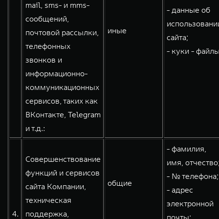
mail, sms- и mms-
- данные об
сообщений,
использовани
иные
почтовой рассылки,
сайта;
телефонных
- куки - файлы
звонков и
информационно-
коммуникационных
сервисов, таких как
ВКонтакте, Telegram
и т.д.:
- фамилия,
Совершенствование
имя, отчество
функций и сервисов
- № телефона;
общие
сайта Компании,
- адрес
техническая
электронной
4.
поддержка,
почты;