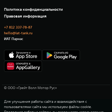
Подписки
Проверено TANK
О нас
Специальные предложения
35 лет GWM
Сервис
Политика конфиденциальности
GWM ТЕХ ДЕНЬ
Нулевое ТО
Новости
Правовая информация
Моторные масла
+7 812 337-78-87
hello@iat-tank.ru
ИАТ Парнас
© ООО «Грейт Волл Мотор Рус»
Для улучшения работы сайта и взаимодействия с
пользователями сайта мы используем файлы cookie.