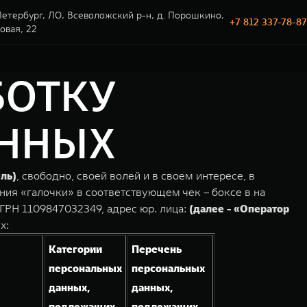
етербург, ЛО, Всеволожский р-н, д. Порошкино,
+7 812 337-78-87
говая, 22
БОТКУ
АННЫХ
ль)
, свободно, своей волей и в своем интересе, в
ния «галочки» в соответствующем чек – боксе в на
ГРН 1109847032349, адрес юр. лица:
(далее - «Оператор
х:
Категории
Перечень
персональных
персональных
данных,
данных,
подлежащих
подлежащих