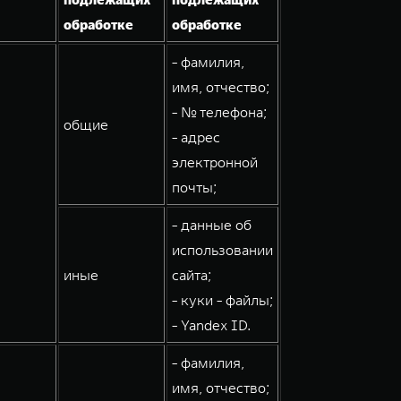
обработке
обработке
- фамилия,
имя, отчество;
- № телефона;
общие
- адрес
электронной
почты;
- данные об
использовании
иные
сайта;
- куки - файлы;
- Yandex ID.
- фамилия,
имя, отчество;