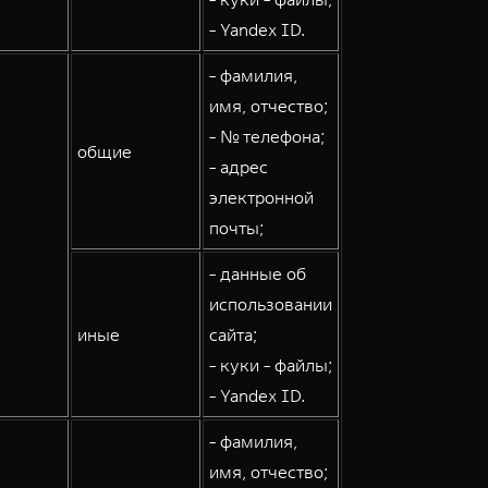
- Yandex ID.
- фамилия,
имя, отчество;
- № телефона;
общие
- адрес
электронной
почты;
- данные об
использовании
иные
сайта;
- куки - файлы;
- Yandex ID.
- фамилия,
имя, отчество;