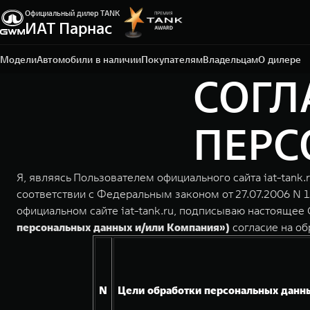
Официальный дилер TANK
Санкт-Петербург, ЛО, Всеволожский р-н, д.
ИАТ Парнас
Порошкино, ул. Торговая, 22
+7 812 337-78-87
Модели
Автомобили в наличии
Покупателям
Владельцам
О дилере
СОГЛ
ПЕРС
Я, являясь Пользователем официального сайта iat-tank.
соответствии с Федеральным законом от 27.07.2006 N 
официальном сайте iat-tank.ru, подписываю настояще
персональных данных и/или Компания»)
согласие на о
N
Цели обработки персональных данн