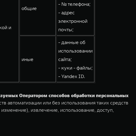
- № телефона;
общие
- адрес
электронной
кой и
почты;
- данные об
использовании
иные
сайта;
- куки - файлы;
- Yandex ID.
льзуемых Оператором способов обработки персональных
тв автоматизации или без использования таких средств
 изменение), извлечение, использование, доступ,