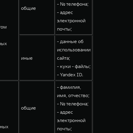
- № телефона;
общие
- адрес
электронной
том
почты;
- данные об
ных
использовании
иные
сайта;
- куки - файлы;
- Yandex ID.
- фамилия,
имя, отчество;
- № телефона;
общие
- адрес
электронной
мных
почты;