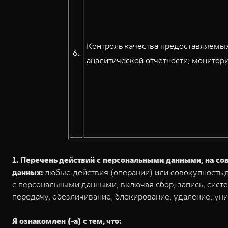
Контроль качества предоставляемых
6.
аналитической отчетности; монитори
1. Перечень действий с персональными данными, на с
данных:
любые действия (операции) или совокупность д
с персональными данными, включая сбор, запись, систе
передачу, обезличивание, блокирование, удаление, ун
Я ознакомлен (-а) с тем, что: