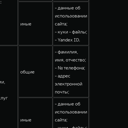
:
- данные об
использовании
иные
сайта;
- куки - файлы;
- Yandex ID.
- фамилия,
имя, отчество;
- № телефона;
общие
- адрес
ми,
электронной
почты;
слуг
- данные об
использовании
иные
сайта;
- куки - файлы;