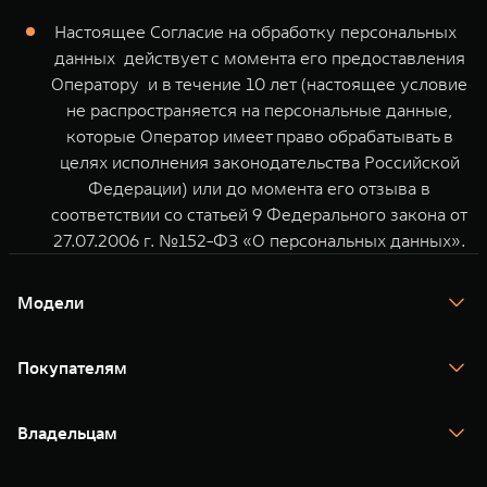
Настоящее Согласие на обработку персональных
данных действует с момента его предоставления
Оператору и в течение 10 лет (настоящее условие
не распространяется на персональные данные,
которые Оператор имеет право обрабатывать в
целях исполнения законодательства Российской
Федерации) или до момента его отзыва в
соответствии со статьей 9 Федерального закона от
27.07.2006 г. №152-ФЗ «О персональных данных».
Модели
TANK 300
TANK 400
Покупателям
TANK 500
TANK 700
Спецпредложения
Тест-драйв
Владельцам
TANK Финансы
TANK Кредит
Гарантия
TANK Лизинг