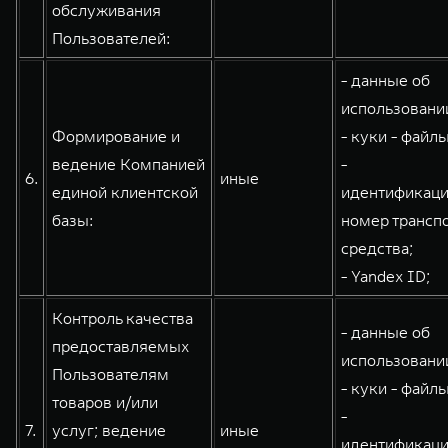
обслуживания
Пользователей:
- данные об
использовании
Формирование и
- куки - файлы
ведение Компанией
-
6.
иные
единой клиентской
идентификац
базы:
номер трансп
средства;
- Yandex ID;
Контроль качества
- данные об
предоставляемых
использовании
Пользователям
- куки - файлы
товаров и/или
-
7.
услуг; ведение
иные
идентификац