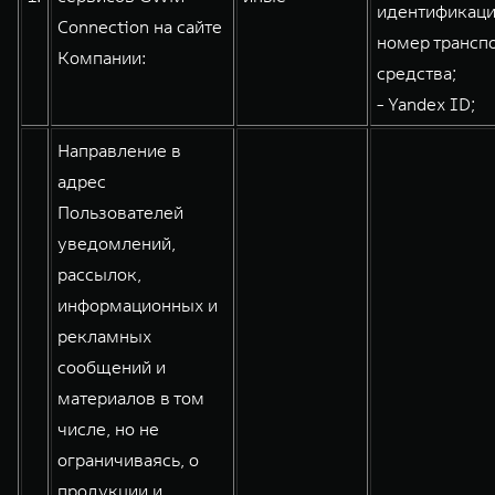
идентификац
Connection на сайте
номер трансп
Компании:
средства;
WEY 80
WEY 80 Лаундж
- Yandex ID;
Масштаб возможностей
Масштаб возможностей
от 6 449 000 ₽
от 8 099 000 ₽
Направление в
адрес
Пользователей
уведомлений,
рассылок,
информационных и
рекламных
сообщений и
материалов в том
числе, но не
ограничиваясь, о
продукции и