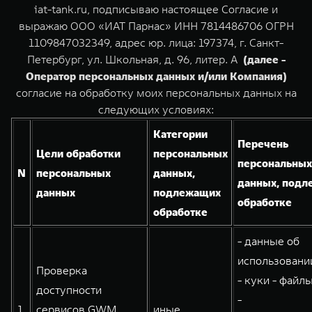
Сервис
ПОКУПКА АВТОМОБИЛЯ
iat-tank.ru, подписываю настоящее Согласие и
выражаю ООО «ИАТ Парнас» ИНН 7814486706 ОГРН
TANK Финансы
Специальные предложения
1109847032349, адрес юр. лица: 197374, г. Санкт-
Петербург, ул. Школьная, д. 96, литер. А
(далее -
Корпоративным клиентам
Моторные масла
TANK 500
TANK 700
Оператор персональных данных и/или Компания)
Веди за собой
Сила признания
согласие на обработку моих персональных данных на
TANK ФИНАНСЫ
ЦИФРОВЫЕ СЕРВИСЫ TANK
от 6 499 000 ₽
от 10 199 000 ₽
следующих условиях:
TANK Кредит
Цифровые сервисы TANK
Категории
Перечень
Цели обработки
персональных
TANK Лизинг
Подписки
персональных
N
персональных
данных,
TANK Страхование
данных, под
данных
подлежащих
обработке
обработке
WEY 07
WEY 05
Расширяя границы комфорта
Эстетика нового времени
- данные об
от 6 149 000 ₽
от 5 699 000 ₽
использовании
Проверка
- куки - файлы
доступности
-
1.
сервисов GWM
иные