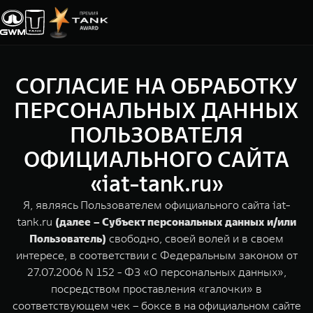
СОГЛАСИЕ НА ОБРАБОТКУ
Покупателям
Владельцам
О дилере
Модели
ПЕРСОНАЛЬНЫХ ДАННЫХ
ПОЛЬЗОВАТЕЛЯ
ВЫБОР АВТОМОБИЛЯ
ГАРАНТИЯ И ПОДДЕРЖКА
ИНФОРМАЦИЯ
ОФИЦИАЛЬНОГО САЙТА
Спецпредложения
Гарантия
О нас
«iat-tank.ru»
Конфигуратор
Помощь на дороге
35 лет GWM
Я, являясь Пользователем официального сайта iat-
tank.ru
(далее – Субъект персональных данных и/или
Тест-драйв
GWM ТЕХ ДЕНЬ
СЕРВИС
TANK 300
TANK 400
Пользователь)
свободно, своей волей и в своем
Зарядные станции
Новости
Следуй за открытиями
За пределы возможного
интересе, в соответствии с Федеральным законом от
Калькулятор ТО
от 3 999 000 ₽
от 5 599 000 ₽
27.07.2006 N 152 - ФЗ «О персональных данных»,
Проверено TANK
посредством проставления «галочки» в
Нулевое ТО
соответствующем чек – боксе в на официальном сайте