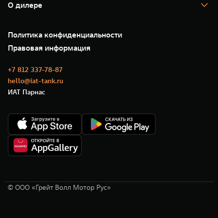
Помощь на дороге
Корпоративным клиентам
О дилере
Новые цифровые сервисы TANK
Зарядные станции
Подписки
Проверено TANK
О нас
Специальные предложения
35 лет GWM
Сервис
Политика конфиденциальности
GWM ТЕХ ДЕНЬ
Нулевое ТО
Новости
Правовая информация
Моторные масла
+7 812 337-78-87
hello@iat-tank.ru
ИАТ Парнас
© ООО «Грейт Волл Мотор Рус»