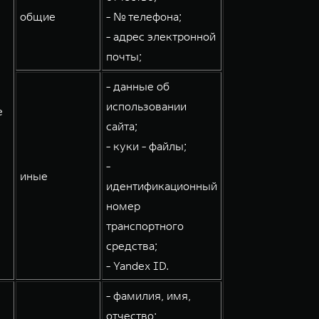
общие
- № телефона;
- адрес электронной
почты;
- данные об
использовании
е
сайта;
- куки - файлы;
-
иные
идентификационный
номер
транспортного
средства;
- Yandex ID.
- фамилия, имя,
отчество;