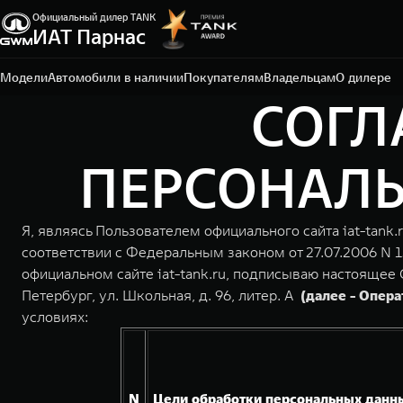
Официальный дилер TANK
Санкт-Петербург, ЛО, Всеволожский р-н, д.
ИАТ Парнас
Порошкино, ул. Торговая, 22
+7 812 337-78-87
Модели
Автомобили в наличии
Покупателям
Владельцам
О дилере
СОГЛ
ПЕРСОНАЛЬН
Я, являясь Пользователем официального сайта iat-tank.
соответствии с Федеральным законом от 27.07.2006 N 
официальном сайте iat-tank.ru, подписываю настоящее 
Петербург, ул. Школьная, д. 96, литер. А
(далее - Опер
условиях:
N
Цели обработки персональных данн