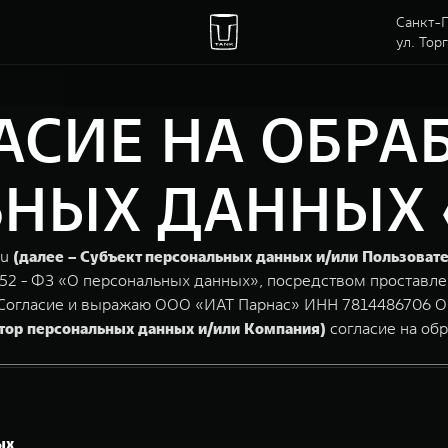
Санкт-П
ул. Тор
АСИЕ НА ОБРА
ЫХ ДАННЫХ «i
ru
(далее – Субъект персональных данных и/или Пользовате
152 - ФЗ «О персональных данных», посредством проставле
Согласие и выражаю ООО «ИАТ Парнас» ИНН 7814486706 ОГРН
атор персональных данных и/или Компания)
согласие на об
ых