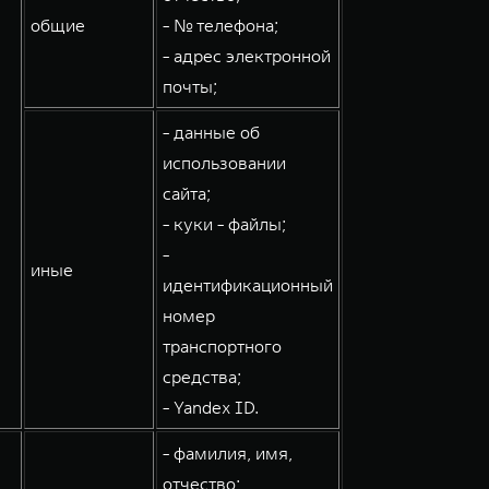
общие
- № телефона;
- адрес электронной
почты;
- данные об
использовании
сайта;
- куки - файлы;
-
иные
идентификационный
номер
транспортного
средства;
- Yandex ID.
- фамилия, имя,
отчество;