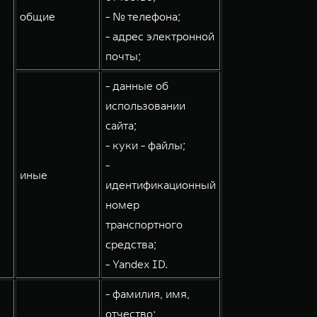
общие
- № телефона;
- адрес электронной
почты;
- данные об
использовании
сайта;
- куки - файлы;
-
иные
идентификационный
номер
транспортного
средства;
- Yandex ID.
- фамилия, имя,
отчество;