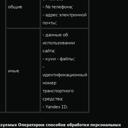
общие
- № телефона;
- адрес электронной
почты;
- данные об
использовании
сайта;
- куки - файлы;
-
иные
идентификационный
номер
транспортного
средства;
- Yandex ID.
льзуемых Оператором способов обработки персональных