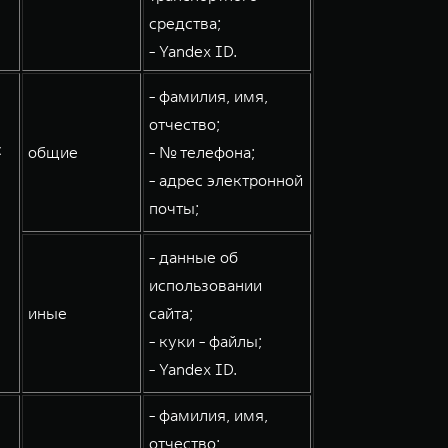
средства;
- Yandex ID.
- фамилия, имя,
отчество;
с
общие
- № телефона;
- адрес электронной
почты;
- данные об
использовании
иные
сайта;
- куки - файлы;
- Yandex ID.
- фамилия, имя,
отчество;