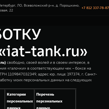
етербург, ЛО, Всеволожский р-н, д. Порошкино,
+7 812 337-78-87
говая, 22
БОТКУ
at-tank.ru»
ль)
свободно, своей волей и в своем интересе, в
ния «галочки» в соответствующем чек – боксе на
 1109847032349, адрес юр. лица: 197374, г. Санкт-
работку моих персональных данных на следующих
Категории
Перечень
персональных
персональных
данных,
данных,