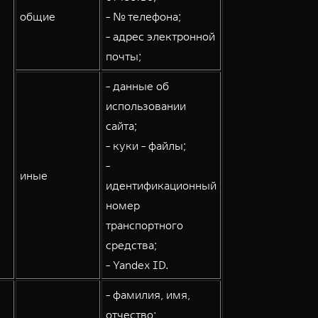
общие
- № телефона;
- адрес электронной
почты;
- данные об
использовании
сайта;
- куки - файлы;
-
иные
идентификационный
номер
транспортного
средства;
- Yandex ID.
- фамилия, имя,
отчество;