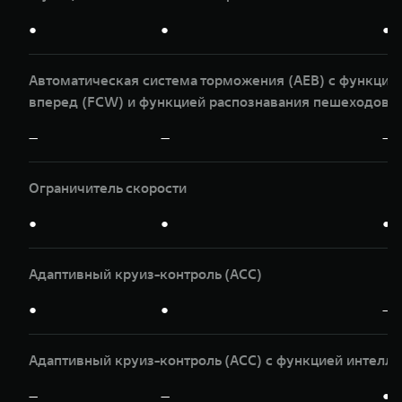
●
●
●
Автоматическая система торможения (AEB) с функци
вперед (FCW) и функцией распознавания пешеходов и
—
—
—
Ограничитель скорости
●
●
●
Адаптивный круиз-контроль (ACC)
●
●
—
Адаптивный круиз-контроль (ACC) с функцией интелле
—
—
●