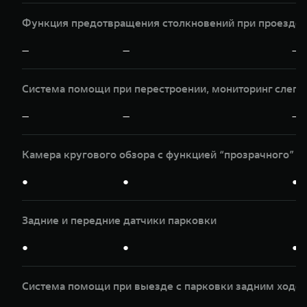
Функция предотвращения столкновений при проезде п
—
—
—
Система помощи при перестроении, мониторинг слепы
—
—
—
Камера кругового обзора с функцией “прозрачного” к
●
●
●
Задние и передние датчики парковки
●
●
●
Система помощи при выезде с парковки задним ходом