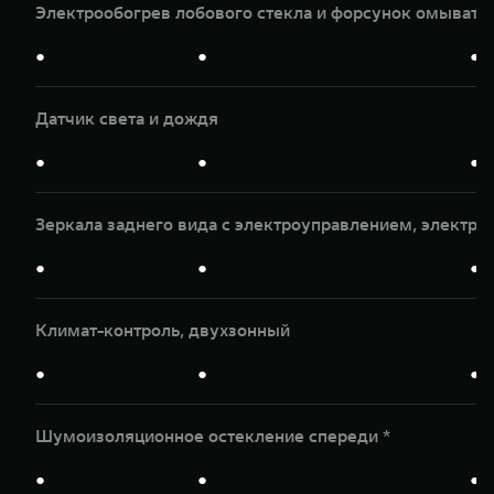
Электрообогрев лобового стекла и форсунок омывате
●
●
●
Датчик света и дождя
●
●
●
Зеркала заднего вида с электроуправлением, электр
●
●
●
Климат-контроль, двухзонный
●
●
●
Шумоизоляционное остекление спереди *
●
●
●