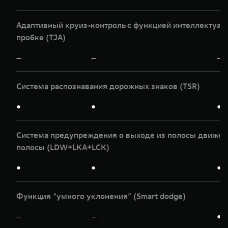
Адаптивный круиз-контроль с функцией интеллектуаль
пробке (TJA)
—
—
—
Система распознавания дорожных знаков (TSR)
●
●
●
Система предупреждения о выходе из полосы движени
полосы (LDW+LKA+LCK)
●
●
●
Функция “умного уклонения” (Smart dodge)
—
—
●