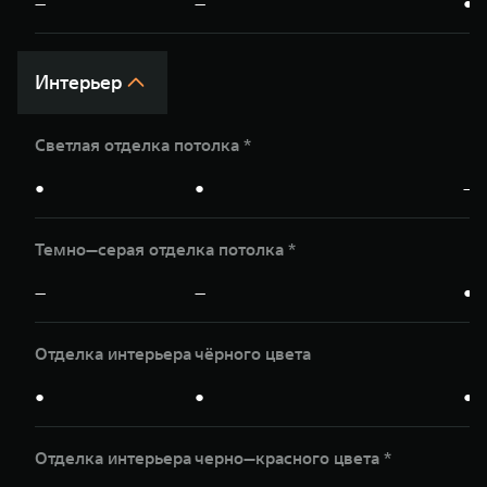
—
—
●
Интерьер
Светлая отделка потолка *
●
●
—
Темно—серая отделка потолка *
—
—
●
Отделка интерьера чёрного цвета
●
●
●
Отделка интерьера чeрно—красного цвета *