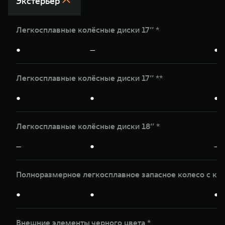
Экстерьер
Легкосплавные колёсные диски 17’’ *
●
—
●
Легкосплавные колёсные диски 17’’ **
●
●
●
Легкосплавные колёсные диски 18’’ *
—
●
—
Полноразмерное легкосплавное запасное колесо с кр
●
●
●
Внешние элементы черного цвета *