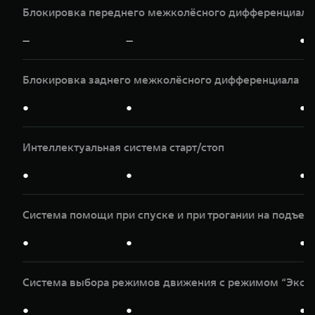
Блокировка переднего межколёсного дифференциала
—
—
●
Блокировка заднего межколёсного дифференциала
●
●
●
Интеллектуальная система старт/стоп
●
●
●
Система помощи при спуске и при трогании на подъем
●
●
●
Система выбора режимов движения с режимом “Экспе
●
●
●