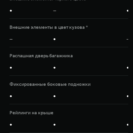
●
—
●
Внешние элементы в цвет кузова *
—
●
—
Распашная дверь багажника
●
●
●
Фиксированные боковые подножки
●
●
●
Рейлинги на крыше
●
●
●