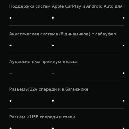
Поддержка систем Apple CarPlay и Android Auto для и
●
●
●
Акустическая система (8 динамиков) + сабвуфер
●
●
●
Аудиосистема премиум-класса
—
—
●
Разъемы 12v спереди и в багажнике
●
●
●
Разъёмы USB спереди и сзади
●
●
●