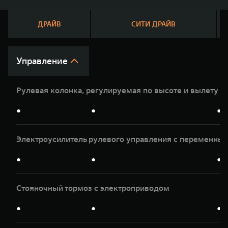
WEY 07
WEY 05
Расширяя границы комфорта
Эстетика ново
ДРАЙВ
СИТИ ДРАЙВ
от 6 149 000 ₽
от 5 699 0
Управление
Рулевая колонка, регулируемая по высоте и вылету
●
●
●
Электроусилитель рулевого управления с переменны
WEY 80
WEY 80 Л
Масштаб возможностей
Масштаб возм
●
●
●
от 6 449 000 ₽
от 8 099 0
Стояночный тормоз с электроприводом
●
●
●