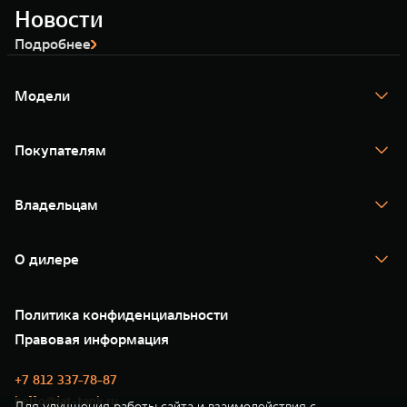
Новости
Подробнее
Модели
TANK 300
TANK 400
Покупателям
TANK 500
TANK 700
Спецпредложения
Тест-драйв
Владельцам
TANK Финансы
TANK Кредит
Гарантия
TANK Лизинг
Помощь на дороге
Корпоративным клиентам
О дилере
Новые цифровые сервисы TANK
Зарядные станции
Подписки
Проверено TANK
О нас
Специальные предложения
35 лет GWM
Сервис
Политика конфиденциальности
GWM ТЕХ ДЕНЬ
Нулевое ТО
Новости
Правовая информация
Моторные масла
+7 812 337-78-87
hello@iat-tank.ru
Для улучшения работы сайта и взаимодействия с