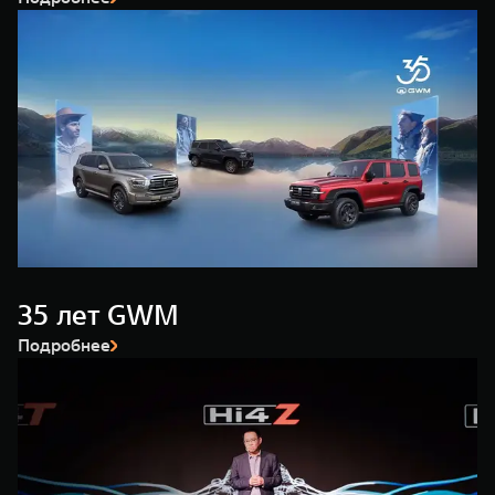
Сервис
ПОКУПКА АВТОМОБИЛЯ
TANK Финансы
Специальные предложения
TANK 500
TANK 700
Корпоративным клиентам
Моторные масла
Веди за собой
Сила признания
от 6 499 000 ₽
от 10 199 000 ₽
TANK ФИНАНСЫ
ЦИФРОВЫЕ СЕРВИСЫ TANK
TANK Кредит
Цифровые сервисы TANK
TANK Лизинг
Подписки
TANK Страхование
WEY 07
WEY 05
35 лет GWM
Расширяя границы комфорта
Эстетика нового времени
от 6 149 000 ₽
от 5 699 000 ₽
Подробнее