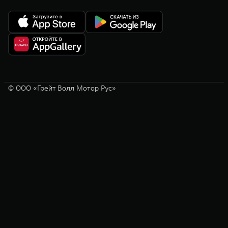
© ООО «Грейт Волл Мотор Рус»