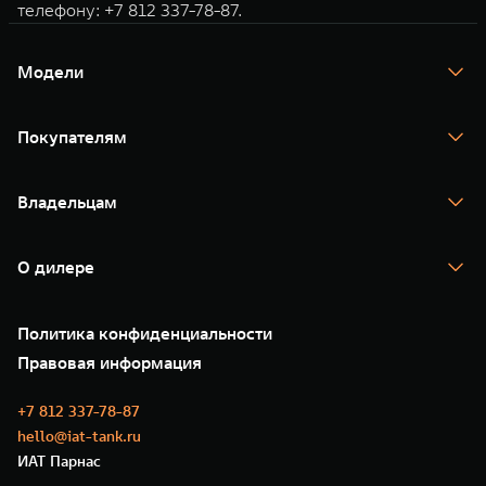
телефону: +7 812 337-78-87.
Модели
TANK 300
TANK 400
Покупателям
TANK 500
TANK 700
Спецпредложения
Тест-драйв
Владельцам
TANK Финансы
TANK Кредит
Гарантия
TANK Лизинг
Помощь на дороге
Корпоративным клиентам
О дилере
Новые цифровые сервисы TANK
Зарядные станции
Подписки
Проверено TANK
О нас
Специальные предложения
35 лет GWM
Сервис
Политика конфиденциальности
GWM ТЕХ ДЕНЬ
Нулевое ТО
Новости
Правовая информация
Моторные масла
+7 812 337-78-87
hello@iat-tank.ru
ИАТ Парнас